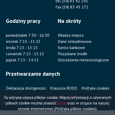
tel. (59) 83 42 291
fax (59) 83 43 272
Godziny pracy
Na skróty
poniedziałek 7:30 - 16:30
Władze miasta
wtorek 7:15 - 15:15
Dane teleadresowe
środa 7:15 - 15:15
Konto bankowe
czwartek 7:15 - 15:15
Pozyskane środki
piątek 7:15 - 14:15
Ostrzeżenia meteorologiczne
Przetwarzanie danych
Deklaracja dostępności
Klauzula RODO
Polityka cookies
Ta witryna używa plików cookie. Więcej informacji o używanych
Copyright 2020 Urząd
Mapa
Projekt i wykonanie:
Vobacom
plikach cookie można znaleźć
tutaj
oraz w stopce na naszej
Miejski w Człuchowie
serwisu
Stopka
stronie internetowej (Polityka plików cookies).