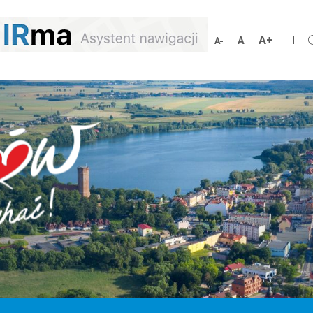
Zwiększ
Resetuj
Zmniejsz
rozmiar
rozmiar
rozmiar
czcionki
czcionki
czcionki