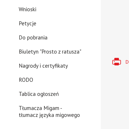
Wnioski
Otworzy
Petycje
się
w
Do pobrania
nowym
oknie
Biuletyn "Prosto z ratusza"
D
Nagrody i certyfikaty
RODO
Tablica ogłoszeń
Tłumacza Migam -
tłumacz języka migowego