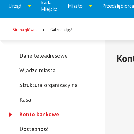
Rada
Menu
Urząd
Miasto
Przedsiębiorca
Rozwiń
Rozwiń
Rozw
Miejska
główne
menu
menu
men
Strona główna
Galerie zdjęć
Ścieżka
nawigacyjna
Dane teleadresowe
Kon
Menu
Władze miasta
-
lewa
Struktura organizacyjna
kolumna
Kasa
Konto bankowe
Dostępność