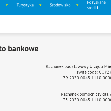
Pozyskane
Turystyka
Środowisko
iń
Rozwiń
Rozwiń
Rozwi
środki
u
menu
menu
menu
to bankowe
Rachunek podstawowy Urzędu Miej
swift-code: GOP
79 2030 0045 1110 000
Rachunek pomocniczy dla 
35 2030 0045 1110 000