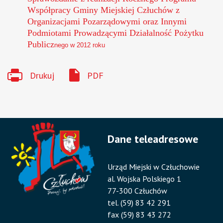
Współpracy Gminy Miejskiej Człuchów z
Organizacjami Pozarządowymi oraz Innymi
Podmiotami Prowadzącymi Działalność Pożytku
Publicz
nego w 2012 roku
Drukuj
PDF
Dane teleadresowe
Urząd Miejski w Człuchowie
al. Wojska Polskiego 1
77-300 Człuchów
tel. (59) 83 42 291
fax (59) 83 43 272