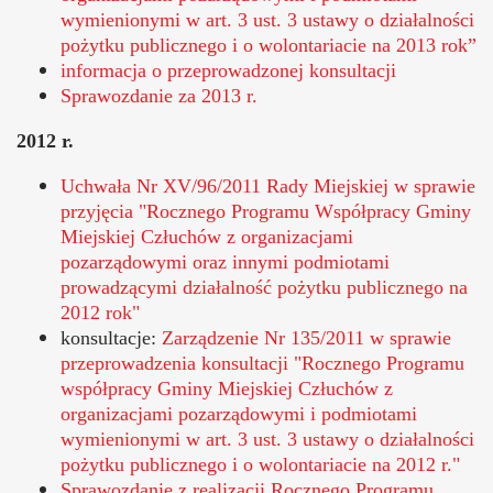
wymienionymi w art. 3 ust. 3 ustawy o działalności
pożytku publicznego i o wolontariacie na 2013 rok”
informacja o przeprowadzonej konsultacji
Sprawozdanie za 2013 r.
2012 r.
Otworzy
Uchwała Nr XV/96/2011 Rady Miejskiej w sprawie
się
przyjęcia "Rocznego Programu Współpracy Gminy
w
Miejskiej Człuchów z organizacjami
nowym
pozarządowymi oraz innymi podmiotami
oknie
prowadzącymi działalność pożytku publicznego na
2012 rok"
Otworzy
konsultacje:
Zarządzenie Nr 135/2011 w sprawie
się
przeprowadzenia konsultacji "Rocznego Programu
w
współpracy Gminy Miejskiej Człuchów z
nowym
organizacjami pozarządowymi i podmiotami
oknie
wymienionymi w art. 3 ust. 3 ustawy o działalności
pożytku publicznego i o wolontariacie na 2012 r."
Sprawozdanie z realizacji Rocznego Programu