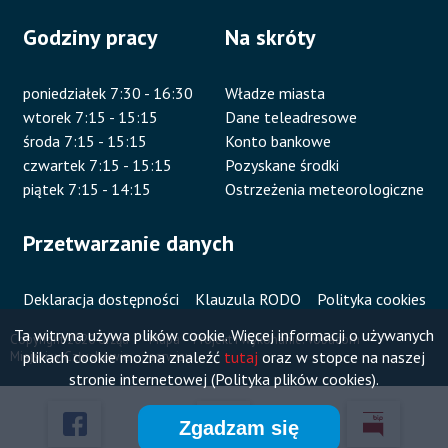
Godziny pracy
Na skróty
poniedziałek 7:30 - 16:30
Władze miasta
wtorek 7:15 - 15:15
Dane teleadresowe
środa 7:15 - 15:15
Konto bankowe
czwartek 7:15 - 15:15
Pozyskane środki
piątek 7:15 - 14:15
Ostrzeżenia meteorologiczne
Przetwarzanie danych
Deklaracja dostępności
Klauzula RODO
Polityka cookies
Ta witryna używa plików cookie. Więcej informacji o używanych
Copyright 2020 Urząd
Mapa
Projekt i wykonanie:
Vobacom
plikach cookie można znaleźć
tutaj
oraz w stopce na naszej
Miejski w Człuchowie
serwisu
Stopka
stronie internetowej (Polityka plików cookies).
Zgadzam się
Przyklejone
Otworzy
Otworzy
Otworzy