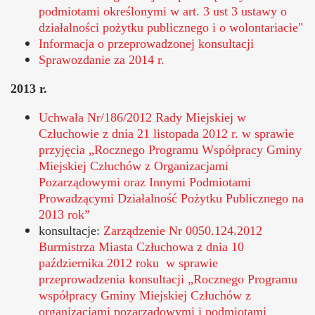
podmiotami określonymi w art. 3 ust 3 ustawy o
działalności pożytku publicznego i o wolontariacie"
Informacja o przeprowadzonej konsultacji
Sprawozdanie za 2014 r.
2013 r.
Uchwała Nr/186/2012 Rady Miejskiej w
Człuchowie z dnia 21 listopada 2012 r. w sprawie
przyjęcia „Rocznego Programu Współpracy Gminy
Miejskiej Człuchów z Organizacjami
Pozarządowymi oraz Innymi Podmiotami
Prowadzącymi Działalność Pożytku Publicznego na
2013 rok”
Otworzy
konsultacje:
Zarządzenie Nr 0050.124.2012
się
Burmistrza Miasta Człuchowa z dnia 10
w
października 2012 roku w sprawie
nowym
przeprowadzenia konsultacji „Rocznego Programu
oknie
współpracy Gminy Miejskiej Człuchów z
organizacjami pozarządowymi i podmiotami