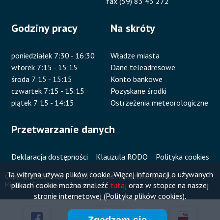
fax (59) 83 43 272
Godziny pracy
Na skróty
poniedziałek 7:30 - 16:30
Władze miasta
wtorek 7:15 - 15:15
Dane teleadresowe
środa 7:15 - 15:15
Konto bankowe
czwartek 7:15 - 15:15
Pozyskane środki
piątek 7:15 - 14:15
Ostrzeżenia meteorologiczne
Przetwarzanie danych
Deklaracja dostępności
Klauzula RODO
Polityka cookies
Ta witryna używa plików cookie. Więcej informacji o używanych
Copyright 2020 Urząd
Mapa
Projekt i wykonanie:
Vobacom
plikach cookie można znaleźć
tutaj
oraz w stopce na naszej
Miejski w Człuchowie
serwisu
Stopka
stronie internetowej (Polityka plików cookies).