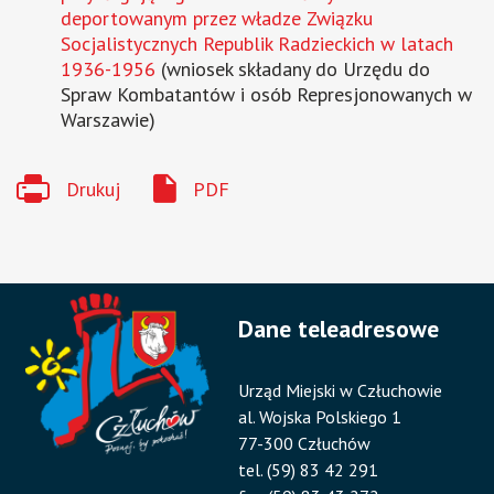
deportowanym przez władze Związku
Socjalistycznych Republik Radzieckich w latach
1936-1956
(wniosek składany do Urzędu do
Spraw Kombatantów i osób Represjonowanych w
Warszawie)
Drukuj
PDF
Dane teleadresowe
Urząd Miejski w Człuchowie
al. Wojska Polskiego 1
77-300 Człuchów
tel. (59) 83 42 291