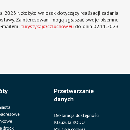
2023 r. złożyło wniosek dotyczący realizacji zadania
w. ustawy. Zainteresowani mogą zgłaszać swoje pisemne
 e-mailem:
turystyka@czluchow.eu
do dnia 02.11.2023
óty
Przetwarzanie
danych
iasta
eadresowe
Deklaracja dostępności
ankowe
Klauzula RODO
e środki
Polityka cookies