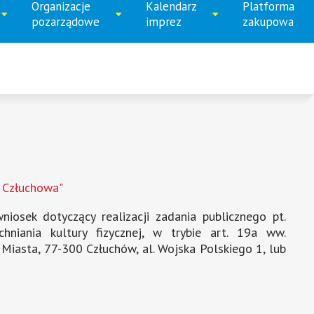
numer
numer
numer
numer
Organizacje
Kalendarz
Platforma
ń
Rozwiń
Rozwiń
pozarządowe
imprez
zakupowa
1
2
3
4
menu
menu
 Człuchowa"
osek dotyczący realizacji zadania publicznego pt.
hniania kultury fizycznej, w trybie art. 19a ww.
Miasta, 77-300 Człuchów, al. Wojska Polskiego 1, lub