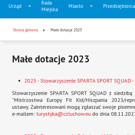
Rada
Menu
Urząd
Miasto
Przedsiębiorca
Rozwiń
Rozwiń
Rozw
Miejska
główne
menu
menu
men
Strona główna
Małe dotacje 2023
Ścieżka
nawigacyjna
Małe dotacje 2023
2023 - Stowarzyszenie SPARTA SPORT SQUAD - "
Stowarzyszenie SPARTA SPORT SQUAD z siedzibą w C
"Mistrzostwa Europy Fit Kid/Hiszpania 2023/repr
ustawy. Zainteresowani mogą zgłaszać swoje pisemne 
e-mailem:
turystyka@czluchow.eu
do dnia 08.11.2023