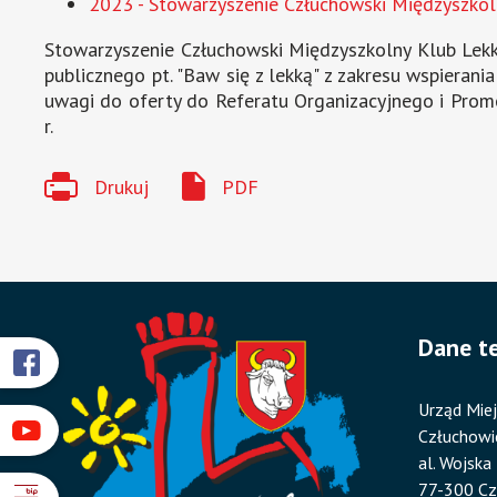
2023 - Stowarzyszenie Człuchowski Międzyszkoln
Stowarzyszenie Człuchowski Międzyszkolny Klub Lekko
publicznego pt. "Baw się z lekką" z zakresu wspieran
uwagi do oferty do Referatu Organizacyjnego i Promo
r.
Drukuj
PDF
Dane t
Przyklejone
Otworzy
się
Urząd Miej
odnośniki
w
Człuchowi
Otworzy
nowym
al. Wojska
się
oknie
77-300 C
w