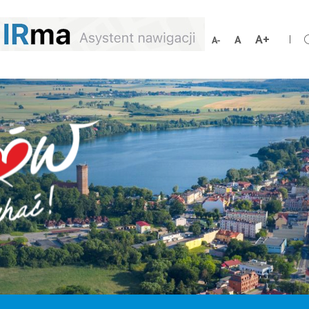
Zwiększ
Resetuj
Zmniejsz
rozmiar
rozmiar
rozmiar
czcionki
czcionki
czcionki