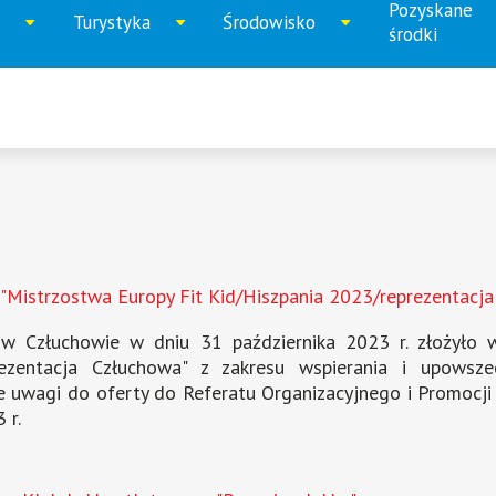
Pozyskane
Turystyka
Środowisko
iń
Rozwiń
Rozwiń
Rozwi
środki
u
menu
menu
menu
Mistrzostwa Europy Fit Kid/Hiszpania 2023/reprezentacja
złuchowie w dniu 31 października 2023 r. złożyło wni
ezentacja Człuchowa" z zakresu wspierania i upowszec
uwagi do oferty do Referatu Organizacyjnego i Promocji 
 r.