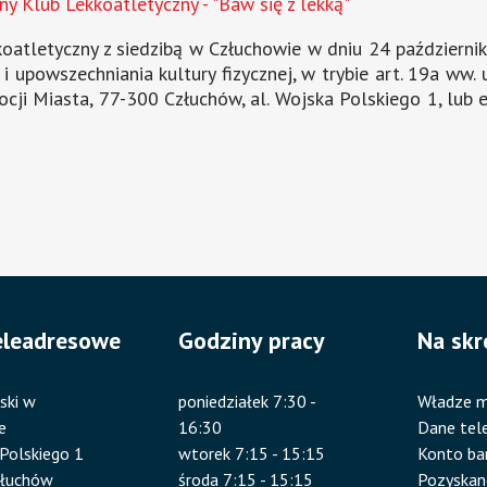
y Klub Lekkoatletyczny - "Baw się z lekką"
atletyczny z siedzibą w Człuchowie w dniu 24 października 
ia i upowszechniania kultury fizycznej, w trybie art. 19a w
cji Miasta, 77-300 Człuchów, al. Wojska Polskiego 1, lub
eleadresowe
Godziny pracy
Na skr
ski w
poniedziałek 7:30 -
Władze m
e
16:30
Dane tel
 Polskiego 1
wtorek 7:15 - 15:15
Konto b
złuchów
środa 7:15 - 15:15
Pozyskan