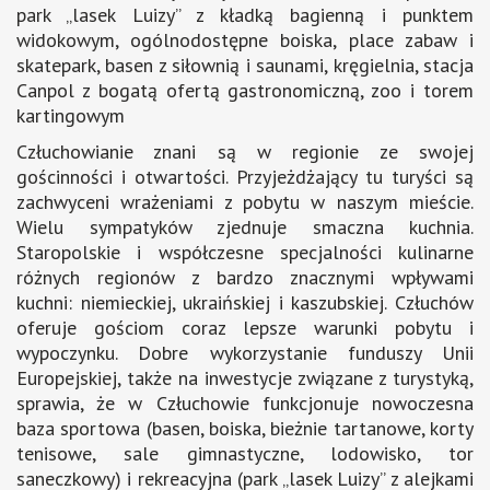
park „lasek Luizy” z kładką bagienną i punktem
widokowym, ogólnodostępne boiska, place zabaw i
skatepark, basen z siłownią i saunami, kręgielnia, stacja
Canpol z bogatą ofertą gastronomiczną, zoo i torem
kartingowym
Człuchowianie znani są w regionie ze swojej
gościnności i otwartości. Przyjeżdżający tu turyści są
zachwyceni wrażeniami z pobytu w naszym mieście.
Wielu sympatyków zjednuje smaczna kuchnia.
Staropolskie i współczesne specjalności kulinarne
różnych regionów z bardzo znacznymi wpływami
kuchni: niemieckiej, ukraińskiej i kaszubskiej. Człuchów
oferuje gościom coraz lepsze warunki pobytu i
wypoczynku. Dobre wykorzystanie funduszy Unii
Europejskiej, także na inwestycje związane z turystyką,
sprawia, że w Człuchowie funkcjonuje nowoczesna
baza sportowa (basen, boiska, bieżnie tartanowe, korty
tenisowe, sale gimnastyczne, lodowisko, tor
saneczkowy) i rekreacyjna (park „lasek Luizy” z alejkami