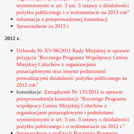
wymienionymi w art. 3 ust. 3 ustawy o działalności
pożytku publicznego i o wolontariacie na 2013 rok”
informacja o przeprowadzonej konsultacji
Sprawozdanie za 2013 r.
2012 r.
Otworzy
Uchwała Nr XV/96/2011 Rady Miejskiej w sprawie
się
przyjęcia "Rocznego Programu Współpracy Gminy
w
Miejskiej Człuchów z organizacjami
nowym
pozarządowymi oraz innymi podmiotami
oknie
prowadzącymi działalność pożytku publicznego na
2012 rok"
Otworzy
konsultacje:
Zarządzenie Nr 135/2011 w sprawie
się
przeprowadzenia konsultacji "Rocznego Programu
w
współpracy Gminy Miejskiej Człuchów z
nowym
organizacjami pozarządowymi i podmiotami
oknie
wymienionymi w art. 3 ust. 3 ustawy o działalności
pożytku publicznego i o wolontariacie na 2012 r."
Sprawozdanie z realizacji Rocznego Programu