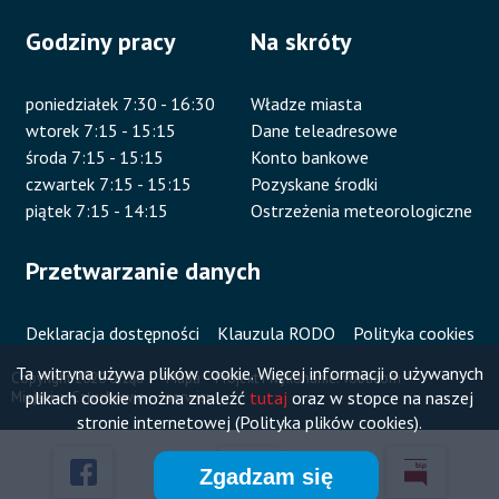
Godziny pracy
Na skróty
poniedziałek 7:30 - 16:30
Władze miasta
wtorek 7:15 - 15:15
Dane teleadresowe
środa 7:15 - 15:15
Konto bankowe
czwartek 7:15 - 15:15
Pozyskane środki
piątek 7:15 - 14:15
Ostrzeżenia meteorologiczne
Przetwarzanie danych
Deklaracja dostępności
Klauzula RODO
Polityka cookies
Ta witryna używa plików cookie. Więcej informacji o używanych
Copyright 2020 Urząd
Mapa
Projekt i wykonanie:
Vobacom
plikach cookie można znaleźć
tutaj
oraz w stopce na naszej
Miejski w Człuchowie
serwisu
Stopka
stronie internetowej (Polityka plików cookies).
Zgadzam się
Przyklejone
Otworzy
Otworzy
Otworzy