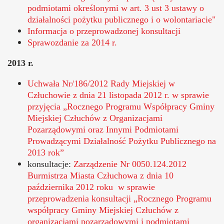
podmiotami określonymi w art. 3 ust 3 ustawy o
działalności pożytku publicznego i o wolontariacie"
Informacja o przeprowadzonej konsultacji
Sprawozdanie za 2014 r.
2013 r.
Uchwała Nr/186/2012 Rady Miejskiej w
Człuchowie z dnia 21 listopada 2012 r. w sprawie
przyjęcia „Rocznego Programu Współpracy Gminy
Miejskiej Człuchów z Organizacjami
Pozarządowymi oraz Innymi Podmiotami
Prowadzącymi Działalność Pożytku Publicznego na
2013 rok”
Otworzy
konsultacje:
Zarządzenie Nr 0050.124.2012
się
Burmistrza Miasta Człuchowa z dnia 10
w
października 2012 roku w sprawie
nowym
przeprowadzenia konsultacji „Rocznego Programu
oknie
współpracy Gminy Miejskiej Człuchów z
organizacjami pozarządowymi i podmiotami