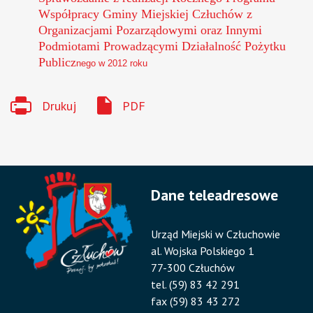
Współpracy Gminy Miejskiej Człuchów z
Organizacjami Pozarządowymi oraz Innymi
Podmiotami Prowadzącymi Działalność Pożytku
Publicz
nego w 2012 roku
Drukuj
PDF
Dane teleadresowe
Urząd Miejski w Człuchowie
al. Wojska Polskiego 1
77-300 Człuchów
tel. (59) 83 42 291
fax (59) 83 43 272