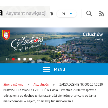
Przejdź
Przejdź
Przejdź
Przejdź
PL
do
do
do
do
AKTUALNY
ROZWIŃ
LISTĘ
Na
Przejdź
menu
treści
wyszukiwania
stopki
JĘZYK:
JĘZYKÓW
do
:
POLSKI
formularz
Człuchów
wyszukiwa
wiosną
Zatrzymaj
Pokaż
Pokaż
Pokaż
Pokaż
slider
slajd
slajd
slajd
slajd
ROZWIŃ
MENU
numer
numer
numer
numer
Menu
1
2
3
4
główne
Strona główna
Aktualności
ZARZĄDZENIE NR 0050.34.2020
Ścieżka
BURMISTRZA MIASTA CZŁUCHÓW z dnia 6 kwietnia 2020 r. w sprawie
odstąpienia od dochodzenia należności pieniężnych z tytułu oddania
nawigacyjna
nieruchomości w najem, dzierżawę lub użytkowanie