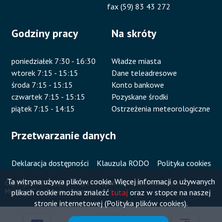
fax (59) 83 43 272
Godziny pracy
Na skróty
poniedziałek 7:30 - 16:30
Władze miasta
wtorek 7:15 - 15:15
Dane teleadresowe
środa 7:15 - 15:15
Konto bankowe
czwartek 7:15 - 15:15
Pozyskane środki
piątek 7:15 - 14:15
Ostrzeżenia meteorologiczne
Przetwarzanie danych
Deklaracja dostępności
Klauzula RODO
Polityka cookies
Ta witryna używa plików cookie. Więcej informacji o używanych
Copyright 2020 Urząd
Mapa
Projekt i wykonanie:
Vobacom
plikach cookie można znaleźć
tutaj
oraz w stopce na naszej
Miejski w Człuchowie
serwisu
Stopka
stronie internetowej (Polityka plików cookies).