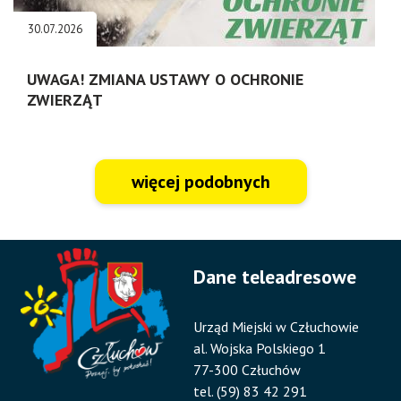
30.07.2026
UWAGA! ZMIANA USTAWY O OCHRONIE
ZWIERZĄT
więcej podobnych
Dane teleadresowe
Urząd Miejski w Człuchowie
al. Wojska Polskiego 1
77-300 Człuchów
tel. (59) 83 42 291