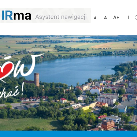
Zwiększ
Resetuj
Zmniejsz
rozmiar
rozmiar
rozmiar
czcionki
czcionki
czcionki