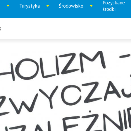
Pozyskane
Turystyka
Środowisko
iń
Rozwiń
Rozwiń
Rozwi
środki
u
menu
menu
menu
?