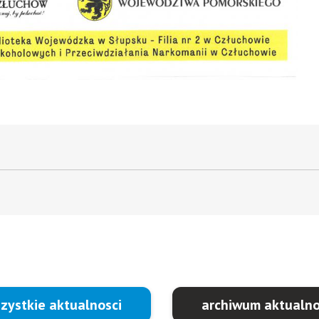
zystkie aktualnosci
archiwum aktualno