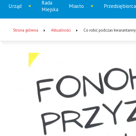
Rada
Menu
Urząd
Miasto
Przedsiębiorca
Rozwiń
Rozwiń
Rozw
Miejska
główne
menu
menu
men
Strona główna
Aktualności
Co robić podczas kwarantanny
Ścieżka
nawigacyjna