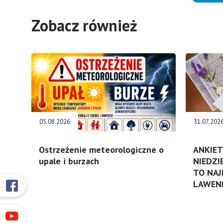
Zobacz również
05.08.2026
31.07.202
Ostrzeżenie meteorologiczne o
ANKIET
upale i burzach
NIEDZI
TO NAJ
LAWEN
Przyklejone
Otworzy
się
odnośniki
w
Otworzy