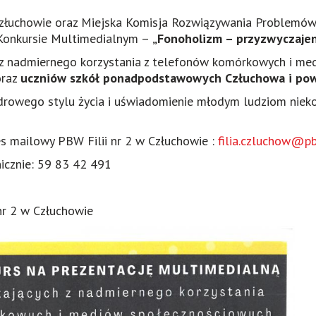
 Człuchowie oraz Miejska Komisja Rozwiązywania Problemó
Konkursie Multimedialnym –
„Fonoholizm – przyzwyczajen
 z nadmiernego korzystania z telefonów komórkowych i me
raz
uczniów szkół ponadpodstawowych Człuchowa i pow
drowego stylu życia i uświadomienie młodym ludziom niek
es mailowy PBW Filii nr 2 w Człuchowie :
filia.czluchow@pb
nicznie: 59 83 42 491
 2 w Człuchowie