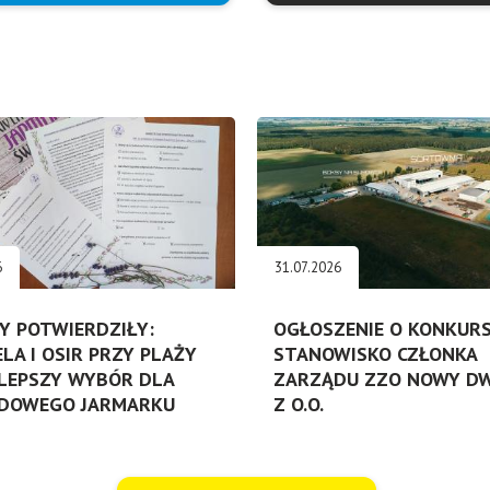
6
31.07.2026
Y POTWIERDZIŁY:
OGŁOSZENIE O KONKURS
ELA I OSIR PRZY PLAŻY
STANOWISKO CZŁONKA
LEPSZY WYBÓR DLA
ZARZĄDU ZZO NOWY DW
DOWEGO JARMARKU
Z O.O.