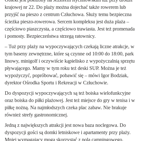
krajowej nr 22. Do plaży można dojechać także rowerem lub
przyjść na pieszo z centrum Człuchowa. Służy temu bezpieczna
ścieżka pieszo-rowerowa. Sercem kompleksu jest duża plaża –
częściowo piaszczysta, a częściowo trawiasta. Jest też promenada
i pomosty. Bezpieczeństwa strzegą ratownicy.
– Tuż przy plaży na wypoczywających czekają liczne atrakcje, w
tym baseny zewnętrzne, które są czynne od 10:00 do 18:00, park
linowy, minigolf i oczywiście kąpielisko z wypożyczalnią sprzętu
pływającego. Mamy w tym roku też deski SUP. Można je też
wypożyczyć, popróbować, pobawić się – mówi Igor Bodziak,
dyrektor Ośrodka Sportu i Rekreacji w Człuchowie.
Do dyspozycji wypoczywających są też boiska wielofunkcyjne
oraz boiska do piłki plażowej. Jest też miejsce do gry w tenisa i w
piłkę nożną. Na najmłodszych czeka plac zabaw. Nie brakuje
również strefy gastronomicznej.
Jedną z największych atrakcji jest nowa baza noclegowa. Do
dyspozycji gości są domki letniskowe i apartamenty przy plaży.
Mniej wymagający mogą skorzystać z pola campingowego.