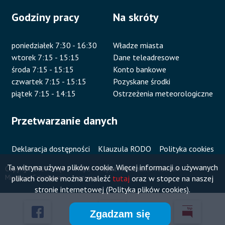
Godziny pracy
Na skróty
poniedziałek 7:30 - 16:30
Władze miasta
wtorek 7:15 - 15:15
Dane teleadresowe
środa 7:15 - 15:15
Konto bankowe
czwartek 7:15 - 15:15
Pozyskane środki
piątek 7:15 - 14:15
Ostrzeżenia meteorologiczne
Przetwarzanie danych
Deklaracja dostępności
Klauzula RODO
Polityka cookies
Ta witryna używa plików cookie. Więcej informacji o używanych
Copyright 2020 Urząd
Mapa
Projekt i wykonanie:
Vobacom
plikach cookie można znaleźć
tutaj
oraz w stopce na naszej
Miejski w Człuchowie
serwisu
Stopka
stronie internetowej (Polityka plików cookies).
Zgadzam się
Przyklejone
Otworzy
Otworzy
Otworzy