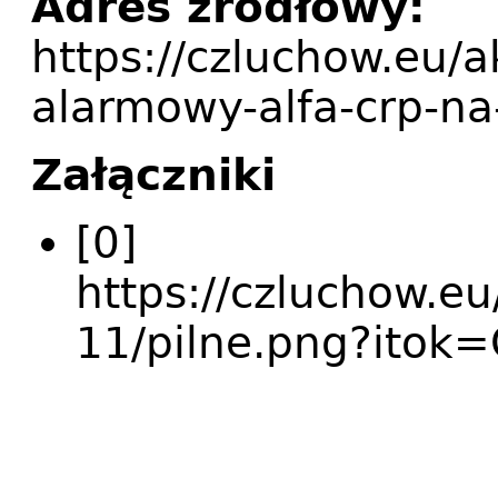
Adres źródłowy:
https://czluchow.eu/a
alarmowy-alfa-crp-na
Załączniki
[0]
https://czluchow.eu
11/pilne.png?itok