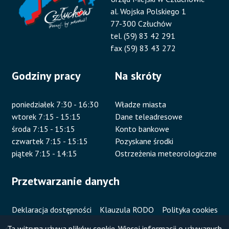
al. Wojska Polskiego 1
77-300 Człuchów
tel. (59) 83 42 291
fax (59) 83 43 272
Godziny pracy
Na skróty
poniedziałek 7:30 - 16:30
Władze miasta
wtorek 7:15 - 15:15
Dane teleadresowe
środa 7:15 - 15:15
Konto bankowe
czwartek 7:15 - 15:15
Pozyskane środki
piątek 7:15 - 14:15
Ostrzeżenia meteorologiczne
Przetwarzanie danych
Deklaracja dostępności
Klauzula RODO
Polityka cookies
Ta witryna używa plików cookie. Więcej informacji o używanych