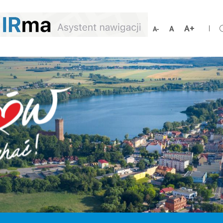
Zwiększ
Resetuj
Zmniejsz
rozmiar
rozmiar
rozmiar
czcionki
czcionki
czcionki