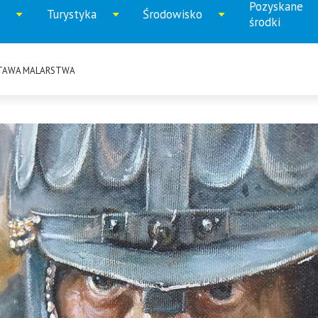
Pozyskane
Turystyka
Środowisko
iń
Rozwiń
Rozwiń
Rozwi
środki
u
menu
menu
menu
STAWA MALARSTWA