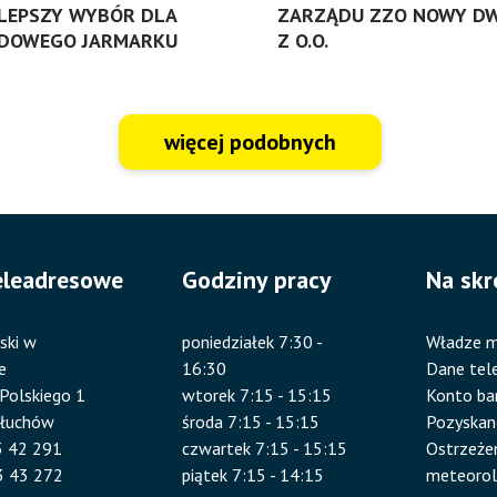
LEPSZY WYBÓR DLA
ZARZĄDU ZZO NOWY DW
DOWEGO JARMARKU
Z O.O.
więcej podobnych
eleadresowe
Godziny pracy
Na skr
ski w
poniedziałek 7:30 -
Władze m
e
16:30
Dane tel
 Polskiego 1
wtorek 7:15 - 15:15
Konto b
złuchów
środa 7:15 - 15:15
Pozyskan
83 42 291
czwartek 7:15 - 15:15
Ostrzeże
3 43 272
piątek 7:15 - 14:15
meteorol