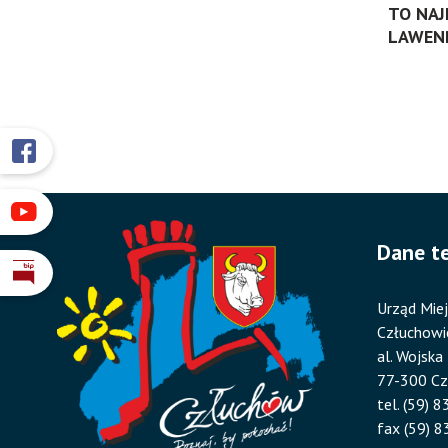
TO NAJ
LAWEN
Przyklejone
Otworzy
się
odnośniki
w
Otworzy
nowym
się
Dane t
oknie
w
Otworzy
nowym
się
Urząd Miej
oknie
w
Człuchowi
nowym
al. Wojska
oknie
77-300 C
tel. (59) 
fax (59) 8