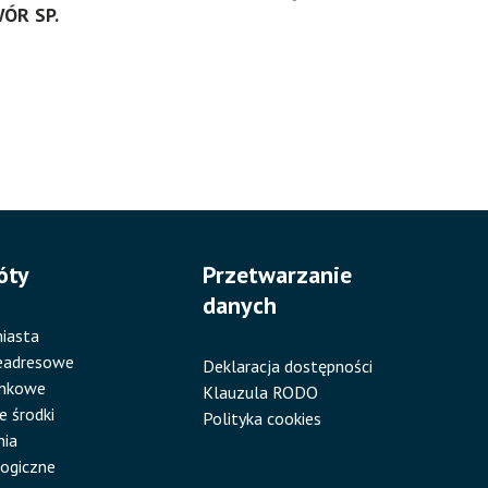
ÓR SP.
óty
Przetwarzanie
danych
iasta
eadresowe
Deklaracja dostępności
ankowe
Klauzula RODO
e środki
Polityka cookies
nia
ogiczne