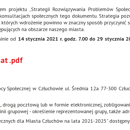
em projektu „Strategii Rozwiązywania Problemów Społe
onsultacjach społecznych tego dokumentu. Strategia pozwal
ia, których wdrożenie powinno w znaczny sposób przyczynić
ępujących na obszarze naszego miasta.
minie od
14 stycznia 2021 r. godz. 7.00 do 29 stycznia 2
at .pdf
cy Społecznej w Człuchowie ul. Średnia 12a 77-300 Człuc
gi, drogą pocztową lub w formie elektronicznej, zobligowan
nii grupowej - określenie reprezentowanej grupy, także ad
ecznych dla Miasta Człuchów na lata 2021-2025" dostępny 