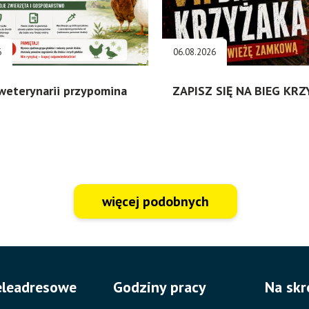
6
06.08.2026
weterynarii przypomina
ZAPISZ SIĘ NA BIEG KR
więcej podobnych
eleadresowe
Godziny pracy
Na skr