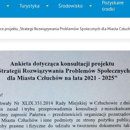
Pozyskane
Turystyka
Środowisko
iń
Rozwiń
Rozwiń
Rozwi
środki
u
menu
menu
menu
ce projektu „Strategii Rozwiązywania Problemów Społecznych dla Miasta Człuc