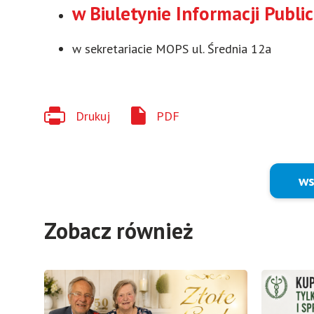
w Biuletynie Informacji Publ
w sekretariacie MOPS ul. Średnia 12a
Drukuj
PDF
ws
Zobacz również