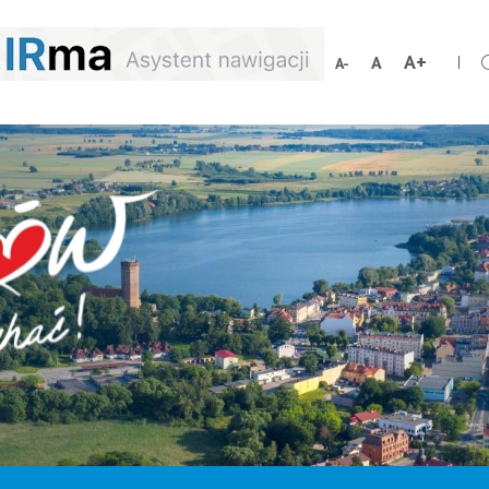
Zwiększ
Resetuj
Zmniejsz
rozmiar
rozmiar
rozmiar
czcionki
czcionki
czcionki