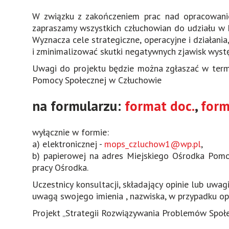
W związku z zakończeniem prac nad opracowani
zapraszamy wszystkich człuchowian do udziału w k
Wyznacza cele strategiczne, operacyjne i działan
i zminimalizować skutki negatywnych zjawisk wyst
Uwagi do projektu będzie można zgłaszać w ter
Pomocy Społecznej w Człuchowie
na formularzu:
format doc.
,
form
wyłącznie w formie:
a) elektronicznej -
mops_czluchow1@wp.pl
,
b) papierowej na adres Miejskiego Ośrodka Pomo
pracy Ośrodka.
Uczestnicy konsultacji, składający opinie lub uwa
uwagą swojego imienia , nazwiska, w przypadku opi
Projekt „Strategii Rozwiązywania Problemów Społ