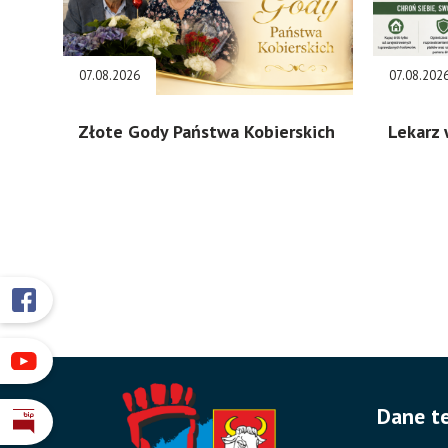
07.08.2026
07.08.202
Złote Gody Państwa Kobierskich
Lekarz 
Przyklejone
Otworzy
się
odnośniki
w
Otworzy
nowym
się
oknie
Dane t
w
Otworzy
nowym