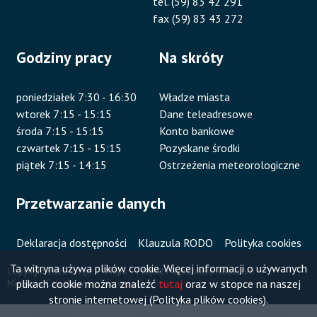
tel. (59) 83 42 291
fax (59) 83 43 272
Godziny pracy
Na skróty
poniedziałek 7:30 - 16:30
Władze miasta
wtorek 7:15 - 15:15
Dane teleadresowe
środa 7:15 - 15:15
Konto bankowe
czwartek 7:15 - 15:15
Pozyskane środki
piątek 7:15 - 14:15
Ostrzeżenia meteorologiczne
Przetwarzanie danych
Deklaracja dostępności
Klauzula RODO
Polityka cookies
Ta witryna używa plików cookie. Więcej informacji o używanych
Copyright 2020 Urząd
Mapa
Projekt i wykonanie:
Vobacom
plikach cookie można znaleźć
tutaj
oraz w stopce na naszej
Miejski w Człuchowie
serwisu
Stopka
stronie internetowej (Polityka plików cookies).