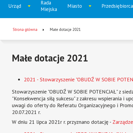
Rada
Menu
Urząd
Miasto
Przedsiębiorca
Rozwiń
Rozwiń
Rozw
Miejska
główne
menu
menu
men
Strona główna
Małe dotacje 2021
Ścieżka
nawigacyjna
Małe dotacje 2021
2021 - Stowarzyszenie "OBUDŹ W SOBIE POTENCJ
Stowarzyszenie "OBUDŹ W SOBIE POTENCJAŁ" z siedzibą
"Konsekwencja siłą sukcesu" z zakresu wspierania i u
uwagi do oferty do Referatu Organizacyjnego i Promo
20.07.2021 r.
W dniu 21 lipca 2021r r. przyznano dotację -
Zarządze