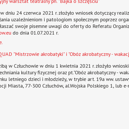
ny warsztat teatralny pn. "Bajka o szczęściu"
w dniu 24 czerwca 2021 r. złożyło wniosek dotyczący realiz
iałania uzależnieniom i patologiom społecznym poprzez orga
głaszać swoje pisemne uwagi do oferty do Referatu Organiz
ow.eu
do dnia 01.07.2021 r.
e.
AD "Mistrzowie akrobatyki" i "Obóz akrobatyczny - wakac
 w Człuchowie w dniu 1 kwietnia 2021 r. złożyło wnioski d
echniania kultury fizycznej oraz pt."Obóz akrobatyczny - wak
u letniego dzieci i młodzieży, w trybie art. 19a ww. usta
cji Miasta, 77-300 Człuchów, al.Wojska Polskiego 1, lub e