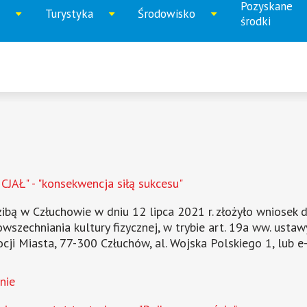
Pozyskane
Turystyka
Środowisko
iń
Rozwiń
Rozwiń
Rozwi
środki
u
menu
menu
menu
AŁ" - "konsekwencja siłą sukcesu"
 w Człuchowie w dniu 12 lipca 2021 r. złożyło wniosek dot
powszechniania kultury fizycznej, w trybie art. 19a ww. ust
cji Miasta, 77-300 Człuchów, al. Wojska Polskiego 1, lub 
nie