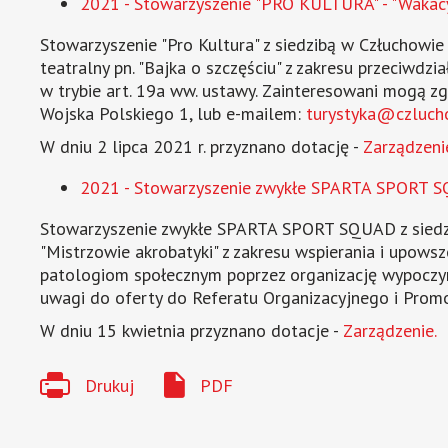
2021 - Stowarzyszenie "PRO KULTURA" - "Wakacyj
Stowarzyszenie "Pro Kultura" z siedzibą w Człuchowie 
teatralny pn. "Bajka o szczęściu" z zakresu przeciwdz
w trybie art. 19a ww. ustawy. Zainteresowani mogą z
Wojska Polskiego 1, lub e-mailem:
turystyka@czluch
W dniu 2 lipca 2021 r. przyznano dotację -
Zarządzeni
2021 - Stowarzyszenie zwykłe SPARTA SPORT SQU
Stowarzyszenie zwykłe SPARTA SPORT SQUAD z siedzibą
"Mistrzowie akrobatyki" z zakresu wspierania i upowsz
patologiom społecznym poprzez organizację wypoczynk
uwagi do oferty do Referatu Organizacyjnego i Promo
W dniu 15 kwietnia przyznano dotacje -
Zarządzenie.
Drukuj
PDF