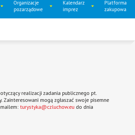
numer
numer
numer
numer
Organizacje
Kalendarz
Platforma
ń
Rozwiń
Rozwiń
pozarządowe
imprez
zakupowa
1
2
3
4
menu
menu
yczący realizacji zadania publicznego pt.
awy. Zainteresowani mogą zgłaszać swoje pisemne
e-mailem:
turystyka@czluchow.eu
do dnia