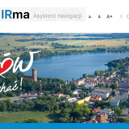
Zwiększ
Resetuj
Zmniejsz
rozmiar
rozmiar
rozmiar
czcionki
czcionki
czcionki