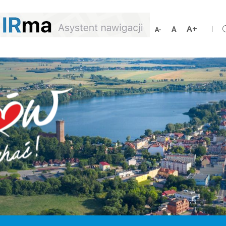
Zwiększ
Resetuj
Zmniejsz
rozmiar
rozmiar
rozmiar
czcionki
czcionki
czcionki