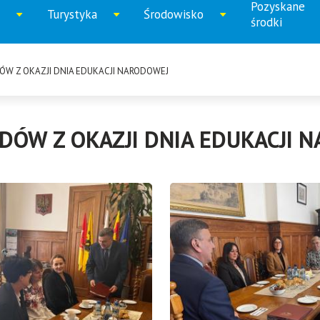
Pozyskane
Turystyka
Środowisko
iń
Rozwiń
Rozwiń
Rozwi
środki
u
menu
menu
menu
ÓW Z OKAZJI DNIA EDUKACJI NARODOWEJ
DÓW Z OKAZJI DNIA EDUKACJI 