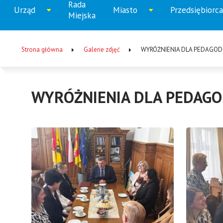
Rada
Menu
Urząd
Miasto
Przedsiębiorca
Rozwiń
Rozwiń
Rozw
Miejska
główne
menu
menu
men
Strona główna
Galerie zdjęć
WYRÓŻNIENIA DLA PEDAGOD
Ścieżka
nawigacyjna
WYRÓŻNIENIA DLA PEDAGO