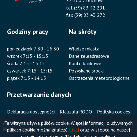
77-300 Człuchów
tel. (59) 83 42 291
fax (59) 83 43 272
Godziny pracy
Na skróty
poniedziałek 7:30 - 16:30
Władze miasta
wtorek 7:15 - 15:15
Dane teleadresowe
środa 7:15 - 15:15
Konto bankowe
czwartek 7:15 - 15:15
Pozyskane środki
piątek 7:15 - 14:15
Ostrzeżenia meteorologiczne
Przetwarzanie danych
Deklaracja dostępności
Klauzula RODO
Polityka cookies
Ta witryna używa plików cookie. Więcej informacji o używanych
Copyright 2020 Urząd
Mapa
Projekt i wykonanie:
Vobacom
plikach cookie można znaleźć
tutaj
oraz w stopce na naszej
Miejski w Człuchowie
serwisu
Stopka
stronie internetowej (Polityka plików cookies).