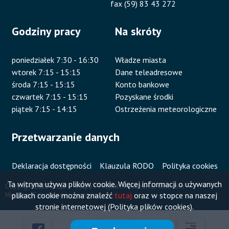
fax (59) 83 43 272
Godziny pracy
Na skróty
poniedziałek 7:30 - 16:30
Władze miasta
wtorek 7:15 - 15:15
Dane teleadresowe
środa 7:15 - 15:15
Konto bankowe
czwartek 7:15 - 15:15
Pozyskane środki
piątek 7:15 - 14:15
Ostrzeżenia meteorologiczne
Przetwarzanie danych
Deklaracja dostępności
Klauzula RODO
Polityka cookies
Ta witryna używa plików cookie. Więcej informacji o używanych
Copyright 2020 Urząd
Mapa
Projekt i wykonanie:
Vobacom
plikach cookie można znaleźć
tutaj
oraz w stopce na naszej
Miejski w Człuchowie
serwisu
Stopka
stronie internetowej (Polityka plików cookies).