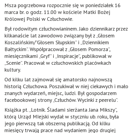
Msza pogrzebowa rozpocznie się w poniedziałek 16
marca br. o godz. 11.00 w kościele Matki Bożej
Królowej Polski w Człuchowie.
Był rodowitym człuchowianinem. Jako dziennikarz przez
kilkanaście lat zawodowo związany był z „Głosem
Koszalińskim/”Głosem Słupskim” i „Dziennikiem
Bałtyckim”. Współpracował z „Głosem Pomorza”,
miesięcznikami „Gryf” i „Inspiracje”, publikował w
„Scenie”. Pracował w człuchowskich placówkach
kultury.
Od kilku lat zajmował się amatorsko najnowszą
historią Człuchowa. Poszukiwał w niej ciekawych i mało
znanych wydarzeń, miejsc, ludzi. Był
gospodarzem
facebookowej strony „Człuchów. Wycinki z peerelu”.
Książka pt. „Lotnik. Śladami sierżanta Jana Mikszy”,
którą Urząd MIejski wydał w styczniu ub. roku, była
jego pierwszą tak obszerną publikacją. Od kilku
miesięcy trwają prace nad wydaniem jego drugiej