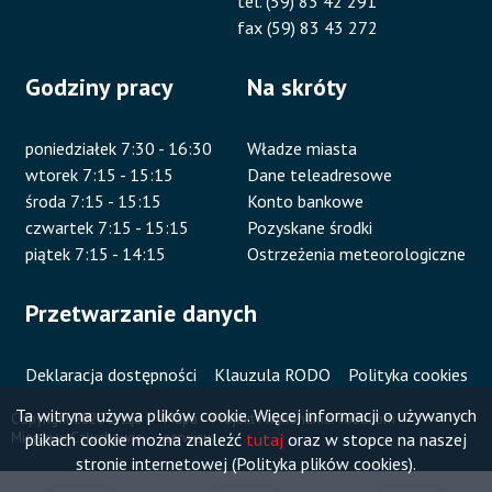
tel. (59) 83 42 291
fax (59) 83 43 272
Godziny pracy
Na skróty
poniedziałek 7:30 - 16:30
Władze miasta
wtorek 7:15 - 15:15
Dane teleadresowe
środa 7:15 - 15:15
Konto bankowe
czwartek 7:15 - 15:15
Pozyskane środki
piątek 7:15 - 14:15
Ostrzeżenia meteorologiczne
Przetwarzanie danych
Deklaracja dostępności
Klauzula RODO
Polityka cookies
Ta witryna używa plików cookie. Więcej informacji o używanych
Copyright 2020 Urząd
Mapa
Projekt i wykonanie:
Vobacom
plikach cookie można znaleźć
tutaj
oraz w stopce na naszej
Miejski w Człuchowie
serwisu
Stopka
stronie internetowej (Polityka plików cookies).