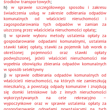
środków transportowych
;
h)
w sprawie szczegółowego sposobu i zakresu
świadczenia usług w zakresie odbierania odpadów
komunalnych od właścicieli nieruchomości i
zagospodarowania tych odpadów w zamian za
uiszczoną przez właściciela nieruchomości opłatę
;
i)
w sprawie wyboru metody ustalenia opłaty za
gospodarowanie odpadami komunalnymi, ustalenia
stawki takiej opłaty, stawki za pojemnik lub worek o
określonej pojemności oraz stawki opłaty
podwyższonej, jeżeli właściciel nieruchomości nie
wypełnia obowiązku zbierania odpadów komunalnych
w sposób selektywny
j)
w sprawie odbierania odpadów komunalnych od
właścicieli nieruchomości, na których nie zamieszkują
mieszkańcy, a powstają odpady komunalne i znajdują
się domki letniskowe lub z innych nieruchomości
wykorzystywanych na cele rekreacyjno –
wypoczynkowe oraz w sprawie ustalenia opłaty za
gospodarowanie odpadami powstającymi na tych