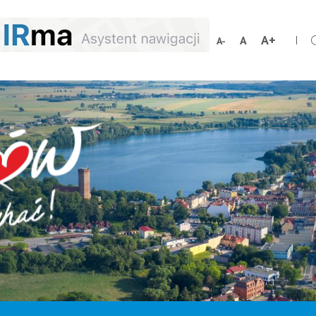
Zwiększ
Resetuj
Zmniejsz
rozmiar
rozmiar
rozmiar
czcionki
czcionki
czcionki