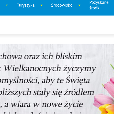
Pozyskane
Turystyka
Środowisko
iń
Rozwiń
Rozwiń
Rozwi
środki
u
menu
menu
menu