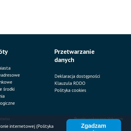
óty
Przetwarzanie
danych
iasta
eadresowe
Deklaracja dostępności
ankowe
Klauzula RODO
e środki
Polityka cookies
nia
ogiczne
erwisu
Projekt i wykonanie:
Vobacom
Zgadzam
pka
onie internetowej (Polityka