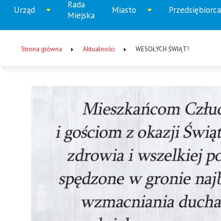
Rada
Menu
Urząd
Miasto
Przedsiębiorca
Rozwiń
Rozwiń
Rozw
Miejska
główne
menu
menu
men
Strona główna
Aktualności
WESOŁYCH ŚWIĄT!
Ścieżka
nawigacyjna