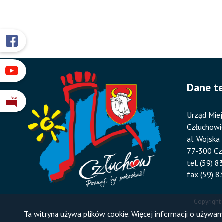
Przyklejone
Otworzy
się
odnośniki
w
Otworzy
nowym
Dane t
się
oknie
w
Otworzy
nowym
Urząd Miej
się
oknie
Człuchowi
w
al. Wojska
nowym
77-300 C
oknie
tel. (59) 
fax (59) 8
Copyright
Ta witryna używa plików cookie. Więcej informacji o używa