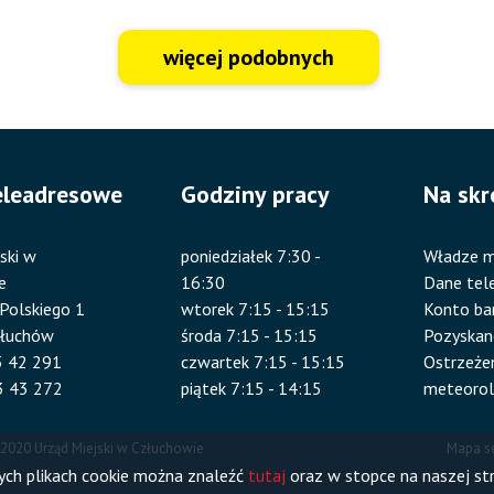
więcej podobnych
eleadresowe
Godziny pracy
Na skr
ski w
poniedziałek 7:30 -
Władze m
e
16:30
Dane tel
 Polskiego 1
wtorek 7:15 - 15:15
Konto b
złuchów
środa 7:15 - 15:15
Pozyskan
83 42 291
czwartek 7:15 - 15:15
Ostrzeże
3 43 272
piątek 7:15 - 14:15
meteorol
 2020 Urząd Miejski w Człuchowie
Mapa s
Sto
nych plikach cookie można znaleźć
tutaj
oraz w stopce na naszej str