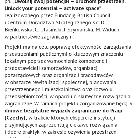
pn.
„Uwolnij swój potencjał – uruchom przestrzeń.
Unlock your potential – activate space”
realizowanego przez Fundację British Council
i Centrum Doradztwa Strategicznego s.c. D.
Bieńkowska, C. Ulasiński, J. Szymańska, M. Widuch
w partnerstwie zagranicznym.
Projekt ma na celu poprawę efektywności zarządzania
przestrzeniami publicznymi o kluczowym znaczeniu
lokalnym poprzez wzmocnienie kompetencji
przedstawicieli samorządów, organizacji
pozarządowych oraz organizacji pracodawców
w obszarze rewitalizacji społecznej, planowania
przestrzennego i mieszkalnictwa oraz rozwoju
przedsiębiorczości, w oparciu o skuteczne rozwiązania
zagraniczne. W ramach projektu zorganizowane będą
5
dniowe bezpłatne wyjazdy zagraniczne do Pragi
(Czechy)
,
w trakcie których eksperci z instytucji
przyjmujących zaprezentują ciekawe rozwiązania
i dobre praktyki w zakresie ożywienia przestrzeni