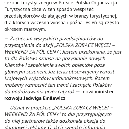
sezonu turystycznego w Polsce. Polska Organizacja
Turystyczna chce w ten sposób wesprzeć
przedsiębiorców działających w branży turystycznej,
dla których wczesna wiosna i późna jesień są często
okresem martwym.
—
Zachęcam wszystkich przedsiębiorców do
przystąpienia do akcji „POLSKA ZOBACZ WIĘCEJ –
WEEKEND ZA PÓŁ CENY”. Jestem przekonana, że jest
to dla Państwa szansa na pozyskanie nowych
klientów i zapełnienie swoich obiektów poza
głównym sezonem. Już teraz obserwujemy wzrost
krajowych wyjazdów krótkookresowych. Razem
możemy wzmocnić ten trend i zachęcić Polaków
do podróżowania przez cały rok
—
mówi
minister
rozwoju
Jadwiga Emilewicz
.
—
Udział w projekcie „POLSKA ZOBACZ WIĘCEJ
–
WEEKEND ZA PÓŁ CENY” to dla przystępujących
do niej partnerów także doskonała okazja do
darmowej reklamy. O akcji szeroko informują