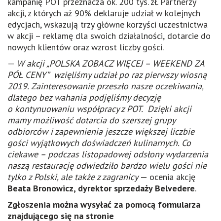
kampanię POT przeznacza ok. 200 tys. zł. Partnerzy
akcji, z których aż 90% deklaruje udział w kolejnych
edycjach, wskazują trzy główne korzyści uczestnictwa
w akcji – reklamę dla swoich działalności,
dotarcie do
nowych klientów oraz wzrost liczby gości.
—
W akcji
„POLSKA ZOBACZ WIĘCEJ – WEEKEND ZA
PÓŁ CENY” wzięliśmy udział po raz pierwszy wiosną
2019. Zainteresowanie przeszło nasze oczekiwania,
dlatego bez wahania podjęliśmy decyzję
o kontynuowaniu współpracy z POT. Dzięki akcji
mamy możliwość dotarcia do szerszej grupy
odbiorców i zapewnienia jeszcze większej liczbie
gości wyjątkowych doświadczeń kulinarnych. Co
ciekawe – podczas listopadowej odsłony wydarzenia
naszą restaurację odwiedziło bardzo wielu gości nie
tylko z Polski, ale także z zagranicy
— ocenia akcję
Beata Bronowicz, dyrektor sprzedaży Belvedere
.
Zgłoszenia można wysyłać za pomocą formularza
znajdującego się na stronie