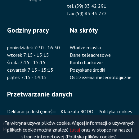
tel. (59) 83 42 291
fax (59) 83 43 272
Godziny pracy
Na skróty
poniedziałek 7:30 - 16:30
Władze miasta
wtorek 7:15 - 15:15
Dane teleadresowe
środa 7:15 - 15:15
Konto bankowe
czwartek 7:15 - 15:15
Pozyskane środki
piątek 7:15 - 14:15
Ostrzeżenia meteorologiczne
Przetwarzanie danych
Deklaracja dostępności
Klauzula RODO
Polityka cookies
Ta witryna używa plików cookie. Więcej informacji o używanych
Copyright 2020 Urząd
Mapa
Projekt i wykonanie:
Vobacom
plikach cookie można znaleźć
tutaj
oraz w stopce na naszej
Miejski w Człuchowie
serwisu
Stopka
stronie internetowej (Polityka plików cookies).