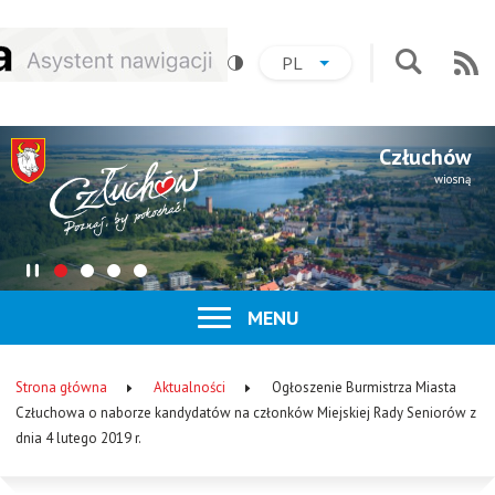
Przejdź
Przejdź
Przejdź
Przejdź
PL
do
do
do
do
AKTUALNY
ROZWIŃ
LISTĘ
Na
Przejdź
menu
treści
wyszukiwania
stopki
JĘZYK:
JĘZYKÓW
do
:
POLSKI
formularz
Człuchów
wyszukiwa
wiosną
Zatrzymaj
Pokaż
Pokaż
Pokaż
Pokaż
slider
slajd
slajd
slajd
slajd
ROZWIŃ
MENU
numer
numer
numer
numer
Menu
1
2
3
4
główne
Strona główna
Aktualności
Ogłoszenie Burmistrza Miasta
Ścieżka
Człuchowa o naborze kandydatów na członków Miejskiej Rady Seniorów z
dnia 4 lutego 2019 r.
nawigacyjna