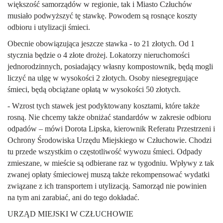
większość samorządów w regionie, tak i Miasto Człuchów
musiało podwyższyć tę stawkę. Powodem są rosnące koszty
odbioru i utylizacji śmieci.
Obecnie obowiązująca jeszcze stawka - to 21 złotych. Od 1
stycznia będzie o 4 złote drożej. Lokatorzy nieruchomości
jednorodzinnych, posiadający własny kompostownik, będą mogli
liczyć na ulgę w wysokości 2 złotych. Osoby niesegregujące
śmieci, będą obciążane opłatą w wysokości 50 złotych.
- Wzrost tych stawek jest podyktowany kosztami, które także
rosną. Nie chcemy także obniżać standardów w zakresie odbioru
odpadów – mówi Dorota Lipska, kierownik Referatu Przestrzeni i
Ochrony Środowiska Urzędu Miejskiego w Człuchowie. Chodzi
tu przede wszystkim o częstotliwość wywozu śmieci. Odpady
zmieszane, w mieście są odbierane raz w tygodniu. Wpływy z tak
zwanej opłaty śmieciowej muszą także rekompensować wydatki
związane z ich transportem i utylizacją. Samorząd nie powinien
na tym ani zarabiać, ani do tego dokładać.
URZĄD MIEJSKI W CZŁUCHOWIE