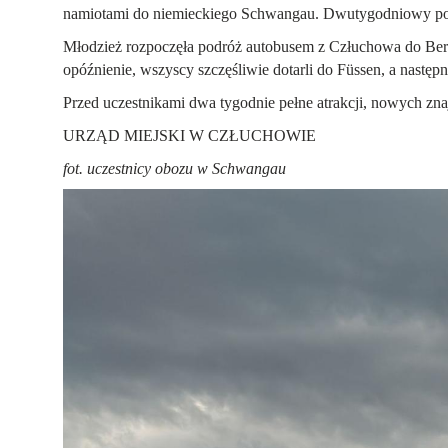
namiotami do niemieckiego Schwangau. Dwutygodniowy po
Młodzież rozpoczęła podróż autobusem z Człuchowa do Berlin
opóźnienie, wszyscy szczęśliwie dotarli do Füssen, a nastę
Przed uczestnikami dwa tygodnie pełne atrakcji, nowych z
URZĄD MIEJSKI W CZŁUCHOWIE
fot. uczestnicy obozu w Schwangau