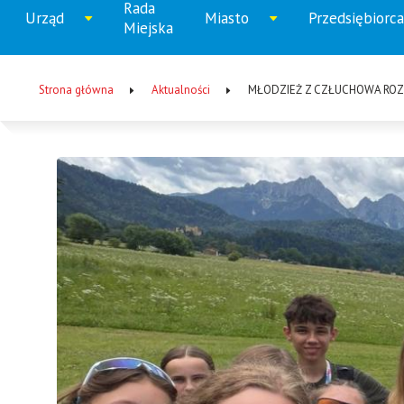
Rada
Menu
Urząd
Miasto
Przedsiębiorca
Rozwiń
Rozwiń
Rozw
Miejska
główne
menu
menu
men
Strona główna
Aktualności
MŁODZIEŻ Z CZŁUCHOWA RO
Ścieżka
nawigacyjna