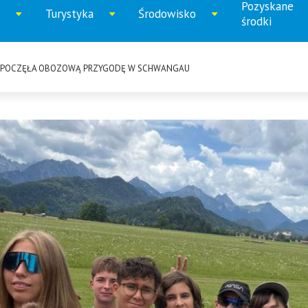
Pozyskane
Turystyka
Środowisko
iń
Rozwiń
Rozwiń
Rozwi
środki
u
menu
menu
menu
ZPOCZĘŁA OBOZOWĄ PRZYGODĘ W SCHWANGAU