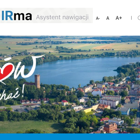
Zwiększ
Resetuj
Zmniejsz
rozmiar
rozmiar
rozmiar
czcionki
czcionki
czcionki