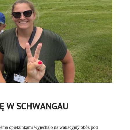
DĘ W SCHWANGAU
wiema opiekunkami wyjechało na wakacyjny obóz pod