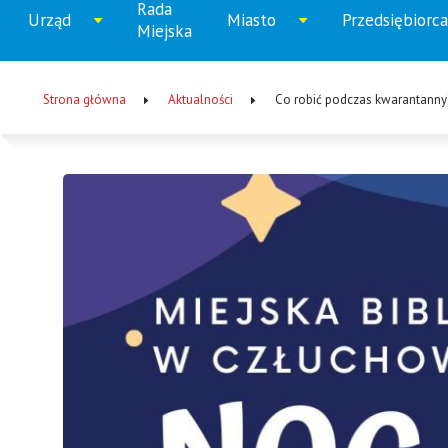
Rada
Menu
Urząd
Miasto
Przedsiębiorca
Rozwiń
Rozwiń
Rozw
Miejska
główne
menu
menu
men
Strona główna
Aktualności
Co robić podczas kwarantanny
Ścieżka
nawigacyjna