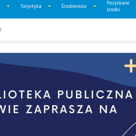
Pozyskane
Turystyka
Środowisko
iń
Rozwiń
Rozwiń
Rozwi
środki
u
menu
menu
menu
?