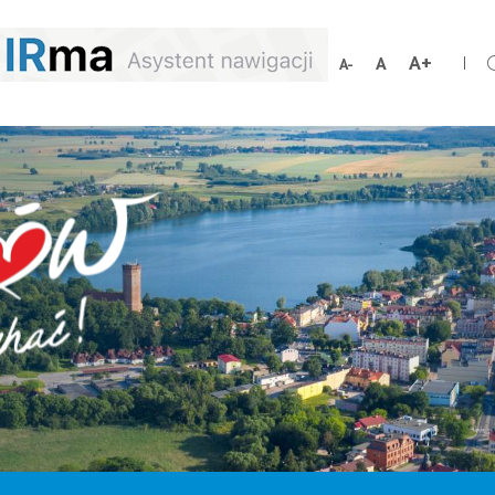
Zwiększ
Resetuj
Zmniejsz
rozmiar
rozmiar
rozmiar
czcionki
czcionki
czcionki