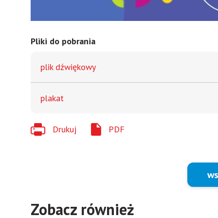
Pliki do pobrania
plik dźwiękowy
plakat
Drukuj
PDF
ws
Zobacz również