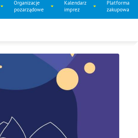
numer
numer
numer
numer
Organizacje
Kalendarz
Platforma
ń
Rozwiń
Rozwiń
pozarządowe
imprez
zakupowa
1
2
3
4
menu
menu