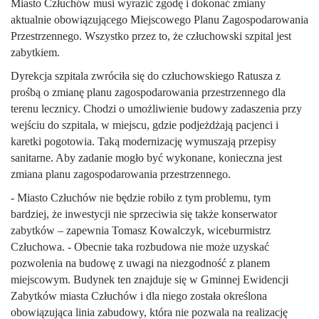
Miasto Człuchów musi wyrazić zgodę i dokonać zmiany
aktualnie obowiązującego Miejscowego Planu Zagospodarowania
Przestrzennego. Wszystko przez to, że człuchowski szpital jest
zabytkiem.
Dyrekcja szpitala zwróciła się do człuchowskiego Ratusza z
prośbą o zmianę planu zagospodarowania przestrzennego dla
terenu lecznicy. Chodzi o umożliwienie budowy zadaszenia przy
wejściu do szpitala, w miejscu, gdzie podjeżdżają pacjenci i
karetki pogotowia. Taką modernizację wymuszają przepisy
sanitarne. Aby zadanie mogło być wykonane, konieczna jest
zmiana planu zagospodarowania przestrzennego.
- Miasto Człuchów nie będzie robiło z tym problemu, tym
bardziej, że inwestycji nie sprzeciwia się także konserwator
zabytków – zapewnia Tomasz Kowalczyk, wiceburmistrz
Człuchowa. - Obecnie taka rozbudowa nie może uzyskać
pozwolenia na budowę z uwagi na niezgodność z planem
miejscowym. Budynek ten znajduje się w Gminnej Ewidencji
Zabytków miasta Człuchów i dla niego została określona
obowiązująca linia zabudowy, która nie pozwala na realizację