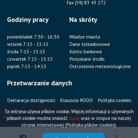
fax (59) 83 43 272
Godziny pracy
Na skróty
poniedziałek 7:30 - 16:30
Władze miasta
wtorek 7:15 - 15:15
Dane teleadresowe
środa 7:15 - 15:15
Konto bankowe
czwartek 7:15 - 15:15
Pozyskane środki
piątek 7:15 - 14:15
Ostrzeżenia meteorologiczne
Przetwarzanie danych
Deklaracja dostępności
Klauzula RODO
Polityka cookies
Ta witryna używa plików cookie. Więcej informacji o używanych
Copyright 2020 Urząd
Mapa
Projekt i wykonanie:
Vobacom
plikach cookie można znaleźć
tutaj
oraz w stopce na naszej
Miejski w Człuchowie
serwisu
Stopka
stronie internetowej (Polityka plików cookies).