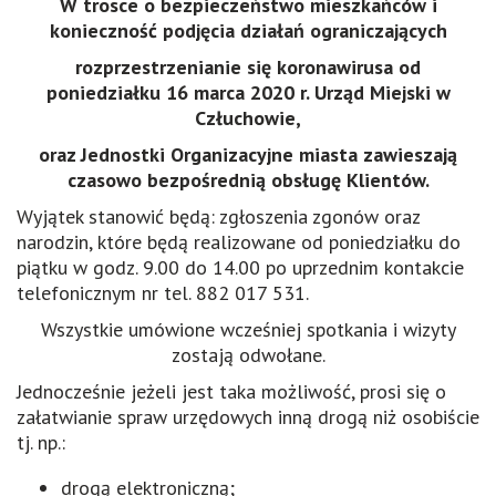
W trosce o bezpiecze
ń
stwo mieszka
ń
c
ó
w i
konieczno
ść
podj
ę
cia dzia
ł
a
ń
ograniczaj
ą
cych
rozprzestrzenianie si
ę
koronawirusa od
poniedzia
ł
ku 16 marca 2020 r. Urz
ą
d Miejski w
Cz
ł
uchowie,
oraz Jednostki Organizacyjne miasta zawieszaj
ą
czasowo bezpo
ś
redni
ą
obs
ł
ug
ę
Klient
ó
w.
Wyjątek stanowić będą: zgłoszenia zgonów oraz
narodzin, które będą realizowane od poniedziałku do
piątku w godz. 9.00 do 14.00 po uprzednim kontakcie
telefonicznym nr tel. 882 017 531.
Wszystkie umówione wcześniej spotkania i wizyty
zostają odwołane.
Jednocześnie jeżeli jest taka możliwość, prosi się o
załatwianie spraw urzędowych inną drogą niż osobiście
tj. np.:
drogą elektroniczną;