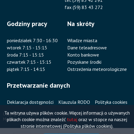
tel. (59) 83 42 291
fax (59) 83 43 272
Godziny pracy
Na skróty
poniedziałek 7:30 - 16:30
Władze miasta
wtorek 7:15 - 15:15
Dane teleadresowe
środa 7:15 - 15:15
Konto bankowe
czwartek 7:15 - 15:15
Pozyskane środki
piątek 7:15 - 14:15
Ostrzeżenia meteorologiczne
Przetwarzanie danych
Deklaracja dostępności
Klauzula RODO
Polityka cookies
Ta witryna używa plików cookie. Więcej informacji o używanych
Copyright 2020 Urząd
Mapa
Projekt i wykonanie:
Vobacom
plikach cookie można znaleźć
tutaj
oraz w stopce na naszej
Miejski w Człuchowie
serwisu
Stopka
stronie internetowej (Polityka plików cookies).