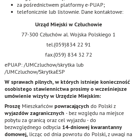
za pośrednictwem platformy e-PUAP;
telefonicznie lub listownie. Dane kontaktowe:
Urz
ą
d Miejski
w Cz
ł
uchowie
77-300 Człuchów al. Wojska Polskiego 1
tel.(059)834 22 91
fax.(059) 834 32 72
ePUAP: /UMCzluchow/skrytka lub
/UMCzluchow/SkrytkaESP
W sprawach pilnych, w kt
ó
rych istnieje konieczno
ść
osobistego stawiennictwa prosimy o
wcze
ś
niejsze
um
ó
wienie wizyty w Urz
ę
dzie Miejskim:
Prosz
ę
Mieszkańców
powracaj
ą
cych
do Polski z
wyjazd
ó
w zagranicznych
- bez względu na miejsce
pobytu za granicą oraz cel wyjazdu - do
bezwzględnego odbycia
14-dniowej kwarantanny
domowej,
licząc od dnia powrotu do Polski, z uwagi na