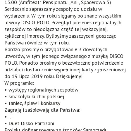
15.00 (Amfiteatr Pensjonatu „Ani”, Spacerowa 5)!
Serdecznie zapraszamy zespoły do udziału w
wydarzeniu. W tym roku sięgamy po znane wszystkim
utwory DISCO POLO. Przegląd piosenek regionalnych
zespołów to nieodłączna część tej wakacyjnej,
cyklicznej imprezy. Bylibyśmy zaszczyceni goszcząc
Państwa również w tym roku.
Bardzo prosimy o przygotowanie 3 dowolnych
utworów, w tym jednego związanego z muzyką DISCO
POLO. Ponadto prosimy o bezzwłoczne potwierdzenie
udziału i dostarczenie wypełnionej karty zgłoszeniowej
do 19 lipca 2019 roku. Dziękujemy!
W programie:
• występy regionalnych zespołów
• smakołyki kuchni polskiej
• taniec, śpiew i konkursy
Zagrają i zaśpiewają dla Państwa:
• …
• Duet Disko Partizani
Projekt dofinansowany ze środków Samorządu