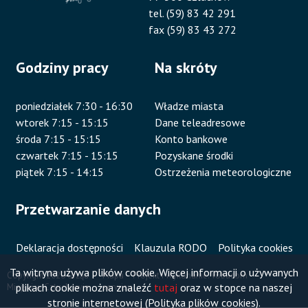
tel. (59) 83 42 291
fax (59) 83 43 272
Godziny pracy
Na skróty
poniedziałek 7:30 - 16:30
Władze miasta
wtorek 7:15 - 15:15
Dane teleadresowe
środa 7:15 - 15:15
Konto bankowe
czwartek 7:15 - 15:15
Pozyskane środki
piątek 7:15 - 14:15
Ostrzeżenia meteorologiczne
Przetwarzanie danych
Deklaracja dostępności
Klauzula RODO
Polityka cookies
Ta witryna używa plików cookie. Więcej informacji o używanych
Copyright 2020 Urząd
Mapa
Projekt i wykonanie:
Vobacom
plikach cookie można znaleźć
tutaj
oraz w stopce na naszej
Miejski w Człuchowie
serwisu
Stopka
stronie internetowej (Polityka plików cookies).