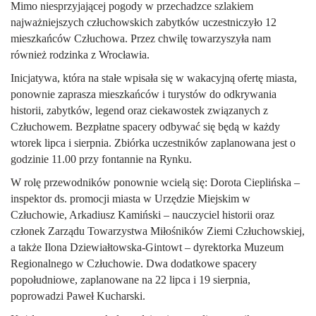
Mimo niesprzyjającej pogody w przechadzce szlakiem
najważniejszych człuchowskich zabytków uczestniczyło 12
mieszkańców Człuchowa. Przez chwilę towarzyszyła nam
również rodzinka z Wrocławia.
Inicjatywa, która na stałe wpisała się w wakacyjną ofertę miasta,
ponownie zaprasza mieszkańców i turystów do odkrywania
historii, zabytków, legend oraz ciekawostek związanych z
Człuchowem. Bezpłatne spacery odbywać się będą w każdy
wtorek lipca i sierpnia. Zbiórka uczestników zaplanowana jest o
godzinie
11.00 przy fontannie na Rynku
.
W rolę przewodników ponownie wcielą się:
Dorota Cieplińska
–
inspektor ds. promocji miasta w Urzędzie Miejskim w
Człuchowie,
Arkadiusz Kamiński
– nauczyciel historii oraz
członek Zarządu Towarzystwa Miłośników Ziemi Człuchowskiej,
a także
Ilona Dziewiałtowska-Gintowt
– dyrektorka Muzeum
Regionalnego w Człuchowie. Dwa dodatkowe spacery
popołudniowe, zaplanowane na
22 lipca
i
19 sierpnia
,
poprowadzi
Paweł Kucharski
.