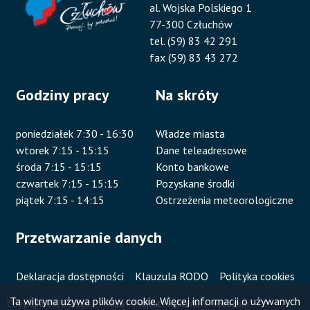
al. Wojska Polskiego 1
77-300 Człuchów
tel. (59) 83 42 291
fax (59) 83 43 272
Godziny pracy
Na skróty
poniedziałek 7:30 - 16:30
Władze miasta
wtorek 7:15 - 15:15
Dane teleadresowe
środa 7:15 - 15:15
Konto bankowe
czwartek 7:15 - 15:15
Pozyskane środki
piątek 7:15 - 14:15
Ostrzeżenia meteorologiczne
Przetwarzanie danych
Deklaracja dostępności
Klauzula RODO
Polityka cookies
Ta witryna używa plików cookie. Więcej informacji o używanych
Copyright 2020 Urząd
Mapa
Projekt i wykonanie:
Vobacom