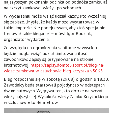
najszybszym pokonaniu odcinka od podnóża zamku, aż
na szczyt zamkowej wieży... po schodach.
W wydarzeniu może wziąć udział każdy, kto wcześniej
się zapisze. „Myślę, że każdy może wystartować w
takiej imprezie. Nie podejrzewam, aby ktoś specjalnie
trenował takie bieganie” – mówi Igor Bodziak,
organizator wydarzenia.
Ze względu na ograniczenia sanitarne w wyścigu
będzie mogła wziąć udział limitowana ilość
zawodników. Zapisy są przyjmowane na stronie
internetowej:
https://zapisy.domtel-sport.pl/bieg-na-
wieze-zamkowa-w-czluchowie-bieg-krzyzaka-v5063
Bieg rozpocznie się w sobotę (29.08) o godzinie 18.30.
Zawodnicy będą startowali pojedynczo w odstępach
dwuminutowych. Wygrywa ten, kto dotrze na szczyt
wieży najszybciej. Wysokość wieży Zamku Krzyżackiego
w Człuchowie to 46 metrów.