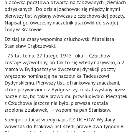
placówka pocztowa otwarta na tak zwanych „ziemiach
odzyskanych”. Do dzisiaj zachował się między innymi
pierwszy list wysłany wówczas z człuchowskiej poczty.
Napisał go ówczesny naczelnik placówki do swojej
żony w Krakowie.
Dzisiaj te czasy wspomina człuchowski filatelista
Stanisław Grąbczewski.
- 75 lat temu, 27 lutego 1945 roku – Człuchów
zostaje wyzwolony, bo tak to się wtedy nazywało, a 2
marca w Bydgoszczy w ówczesnej dyrekcji poczty
wręczono nominację na naczelnika Tadeuszowi
Dydyńskiemu. Pierwszy list, ofrankowany znaczkami,
które przywieziono z Bydgoszczy, został wysłany przez
naczelnika, bo takie prawo mu przysługiwało. Pieczątek
z Człuchowa jeszcze nie było, pierwsza została
zrobiona z zabawek, – wspomina pan Stanisław.
Stempel odbijał wtedy napis CZIUCHOW. Wysłany
wówczas do Krakowa list szedł prawie dwa tygodnie.