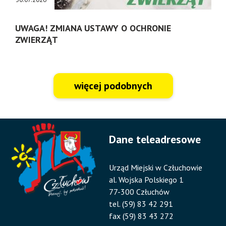
UWAGA! ZMIANA USTAWY O OCHRONIE
ZWIERZĄT
więcej podobnych
Dane teleadresowe
Urząd Miejski w Człuchowie
al. Wojska Polskiego 1
77-300 Człuchów
tel. (59) 83 42 291
fax (59) 83 43 272