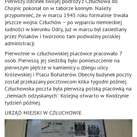
Pierwszy odcinek swojej podróży z Człuchowa do
Chojnic pokonał on w taborze konnym. Należy
przypomnieć, że w marcu 1945 roku formalnie trwała
jeszcze wojna. Człuchów – po wyparciu niemieckiej
ludności w kierunku Odry, już w marcu był zasiedlany
przez Polaków i tworzono tam podwaliny polskiej
administracji.
Pierwotnie w człuchowskiej placówce pracowało 7
osób. Pierwszą jej siedzibą było pomieszczenie na
pierwszym piętrze w kamienicy u zbiegu ulicy
Królewskiej i Placu Bohaterów. Obecny budynek poczty
został przekazany pocztowcom kilka tygodni później.
Człuchowska poczta była pierwszą polską placówką na
„ziemiach odzyskanych”. Kolejną otwarto w Kwidzynie
tydzień później.
URZĄD MIEJSKI W CZŁUCHOWIE