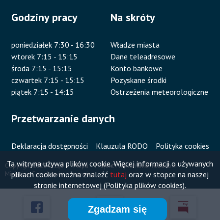
Godziny pracy
Na skróty
poniedziałek 7:30 - 16:30
Władze miasta
wtorek 7:15 - 15:15
Dane teleadresowe
środa 7:15 - 15:15
Konto bankowe
czwartek 7:15 - 15:15
Pozyskane środki
piątek 7:15 - 14:15
Ostrzeżenia meteorologiczne
Przetwarzanie danych
Deklaracja dostępności
Klauzula RODO
Polityka cookies
Ta witryna używa plików cookie. Więcej informacji o używanych
Copyright 2020 Urząd
Mapa
Projekt i wykonanie:
Vobacom
plikach cookie można znaleźć
tutaj
oraz w stopce na naszej
Miejski w Człuchowie
serwisu
Stopka
stronie internetowej (Polityka plików cookies).
Zgadzam się
Przyklejone
Otworzy
Otworzy
Otworzy