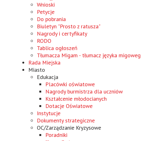
Wnioski
Wird
Petycje
in
Do pobrania
einem
Biuletyn "Prosto z ratusza"
neuen
Nagrody i certyfikaty
Fenster
RODO
geöffnet
Tablica ogłoszeń
Tłumacza Migam - tłumacz języka migowe
Rada Miejska
Miasto
Edukacja
Placówki oświatowe
Nagrody burmistrza dla uczniów
Kształcenie młodocianych
Dotacje Oświatowe
Instytucje
Dokumenty strategiczne
OC/Zarządzanie Kryzysowe
Poradniki