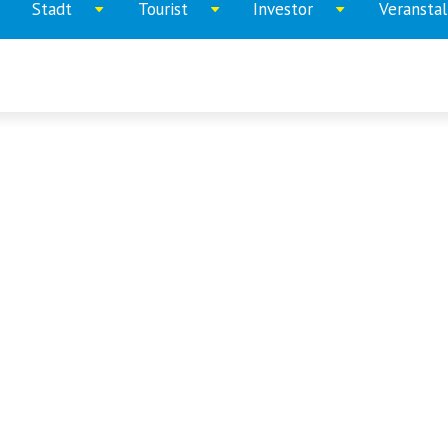
Stadt
Tourist
Investor
Veransta
ppen
Aufklappen
Aufklappen
Aufklappen
menu
menu
menu