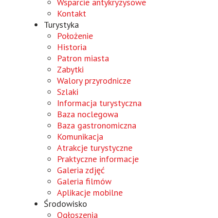
geöffnet
Fenster
einem
Wsparcie antykryzysowe
geöffnet
neuen
Kontakt
Turystyka
Fenster
geöffnet
Położenie
Historia
Patron miasta
Zabytki
Walory przyrodnicze
Szlaki
Informacja turystyczna
Baza noclegowa
Baza gastronomiczna
Komunikacja
Atrakcje turystyczne
Praktyczne informacje
Galeria zdjęć
Galeria filmów
Aplikacje mobilne
Środowisko
Ogłoszenia