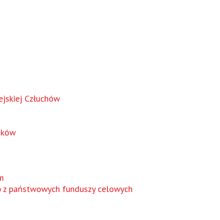
jskiej Człuchów
nków
m
b z państwowych funduszy celowych