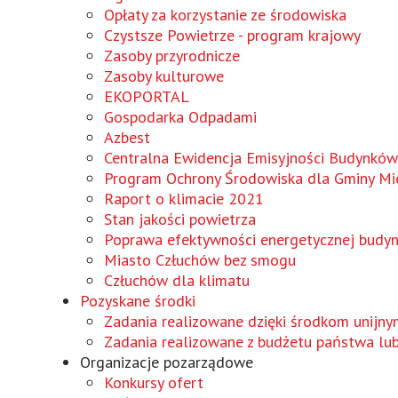
Wird
Opłaty za korzystanie ze środowiska
in
Czystsze Powietrze - program krajowy
einem
Zasoby przyrodnicze
neuen
Zasoby kulturowe
Fenster
Wird
EKOPORTAL
geöffnet
in
Gospodarka Odpadami
einem
Azbest
neuen
Centralna Ewidencja Emisyjności Budynków
Fenster
Program Ochrony Środowiska dla Gminy Mie
geöffnet
Raport o klimacie 2021
Stan jakości powietrza
Poprawa efektywności energetycznej budy
Miasto Człuchów bez smogu
Człuchów dla klimatu
Pozyskane środki
Zadania realizowane dzięki środkom unijny
Zadania realizowane z budżetu państwa lu
Organizacje pozarządowe
Konkursy ofert