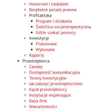
Honorowi i zasłużeni
Bezpłatne porady prawne
Profilaktyka
Program i działania
Świetlica socjoterapeutyczna
Gdzie szukać pomocy
Inwestycje
Planowane
Wykonane
Raporty
Przedsiębiorca
Zasoby
Dostępność komunikacyjna
Tereny inwestycyjne
Wird
Jak założyć przedsiębiorstwo
in
Wird
Kącik przedsiębiorcy
einem
in
Instytucje wspierające
neuen
einem
Wird
Baza firm
Fenster
neuen
in
Nieruchomości