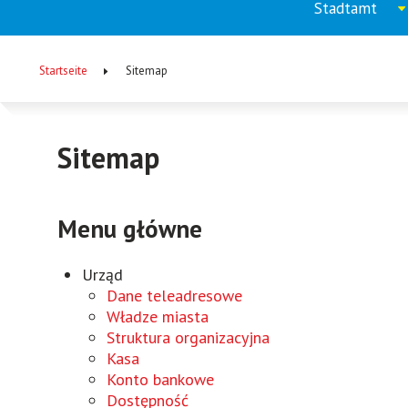
Stadtamt
Menu
Aufkla
menu
główne
Startseite
Sitemap
(DE)
Pfadnavigation
Sitemap
Menu główne
Urząd
Dane teleadresowe
Władze miasta
Struktura organizacyjna
Kasa
Konto bankowe
Dostępność