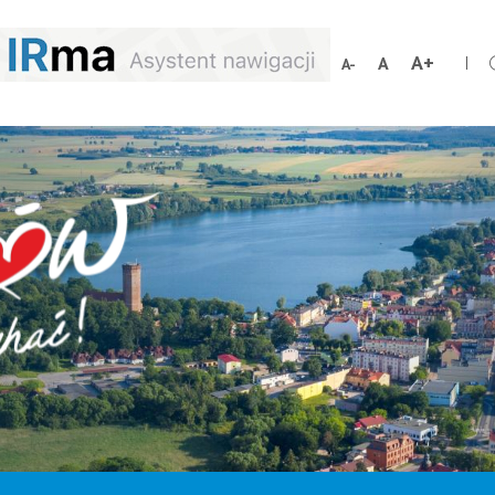
Schrift
Schriftgröße
Schrift
vergröß
zurücksetzen
verkleinern