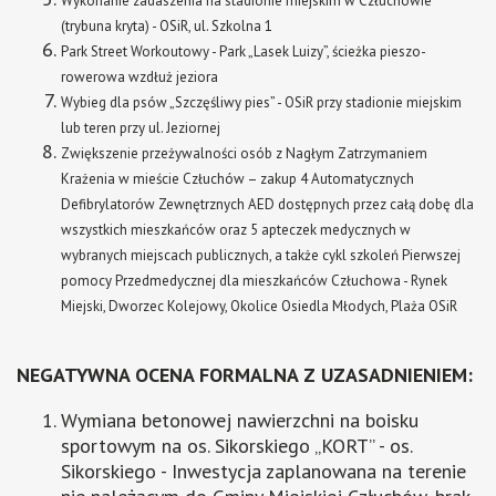
Wykonanie zadaszenia na stadionie miejskim w Człuchowie
(trybuna kryta) - OSiR, ul. Szkolna 1
Park Street Workoutowy - Park „Lasek Luizy”, ścieżka pieszo-
rowerowa wzdłuż jeziora
Wybieg dla psów „Szczęśliwy pies” - OSiR przy stadionie miejskim
lub teren przy ul. Jeziornej
Zwiększenie przeżywalności osób z Nagłym Zatrzymaniem
Krażenia w mieście Człuchów – zakup 4 Automatycznych
Defibrylatorów Zewnętrznych AED dostępnych przez całą dobę dla
wszystkich mieszkańców oraz 5 apteczek medycznych w
wybranych miejscach publicznych, a także cykl szkoleń Pierwszej
pomocy Przedmedycznej dla mieszkańców Człuchowa - Rynek
Miejski, Dworzec Kolejowy, Okolice Osiedla Młodych, Plaża OSiR
NEGATYWNA OCENA FORMALNA Z UZASADNIENIEM:
Wymiana betonowej nawierzchni na boisku
sportowym na os. Sikorskiego „KORT” - os.
Sikorskiego - Inwestycja zaplanowana na terenie