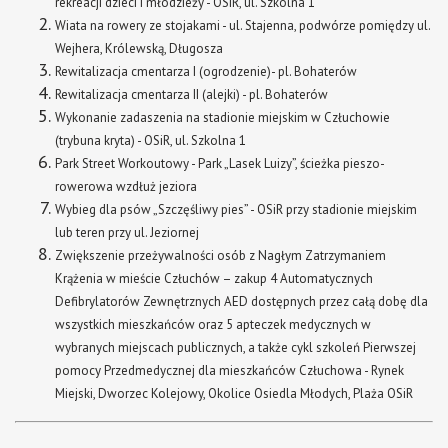
rekreacji dzieci i młodzieży - OSiR, ul. Szkolna 1
Wiata na rowery ze stojakami - ul. Stajenna, podwórze pomiędzy ul.
Wejhera, Królewską, Długosza
Rewitalizacja cmentarza I (ogrodzenie)- pl. Bohaterów
Rewitalizacja cmentarza II (alejki) - pl. Bohaterów
Wykonanie zadaszenia na stadionie miejskim w Człuchowie
(trybuna kryta) - OSiR, ul. Szkolna 1
Park Street Workoutowy - Park „Lasek Luizy”, ścieżka pieszo-
rowerowa wzdłuż jeziora
Wybieg dla psów „Szczęśliwy pies” - OSiR przy stadionie miejskim
lub teren przy ul. Jeziornej
Zwiększenie przeżywalności osób z Nagłym Zatrzymaniem
Krążenia w mieście Człuchów – zakup 4 Automatycznych
Defibrylatorów Zewnętrznych AED dostępnych przez całą dobę dla
wszystkich mieszkańców oraz 5 apteczek medycznych w
wybranych miejscach publicznych, a także cykl szkoleń Pierwszej
pomocy Przedmedycznej dla mieszkańców Człuchowa - Rynek
Miejski, Dworzec Kolejowy, Okolice Osiedla Młodych, Plaża OSiR