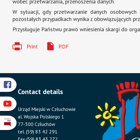
wobec przetwarzania, przenoszenia danych.
W sytuacji, gdy przetwarzanie danych osobowych
pozostałych przypadkach wynika z obowiązujących pr
Przysługuje Państwu prawo wniesienia skargi do orga
Print
PDF
Przyklejone
Will
Contact details
open
odnośniki
in
Will
new
Urząd Miejski w Człuchowie
open
window
al. Wojska Polskiego 1
in
77-300 Człuchów
Will
new
tel. (59) 83 42 291
open
window
fax (59) 83 43 272