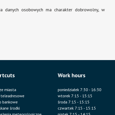
twa danych osobowych ma charakter dobrowolny, w
rtcuts
Work hours
ze miasta
poniedziałek 7:30 - 16:30
 teleadresowe
wtorek 7:15 - 15:15
o bankowe
środa 7:15 - 15:15
kane środki
czwartek 7:15 - 15:15
eżenia meteorologiczne
piątek 7:15 - 14:15