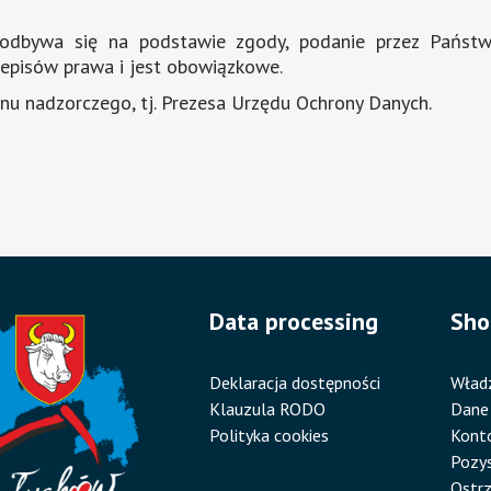
 odbywa się na podstawie zgody, podanie przez Pańs
zepisów prawa i jest obowiązkowe.
nu nadzorczego, tj. Prezesa Urzędu Ochrony Danych.
Data processing
Sho
Deklaracja dostępności
Wład
Klauzula RODO
Dane
Polityka cookies
Kont
Pozys
Ostrz