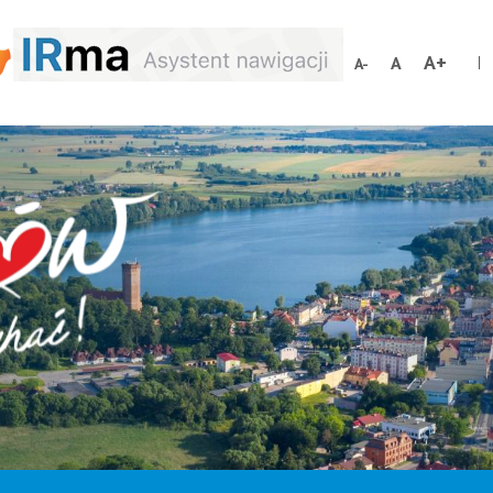
Increa
Reset
Decrease
font
font
font
size
size
size