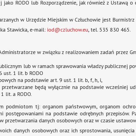
 dalej jako RODO lub Rozporządzenie, jak również z Ustawą
zanych w Urzędzie Miejskim w Człuchowie jest Burmistrz 
a Stawicka, e-mail:
iod@czluchow.eu
, tel. 535 830 465.
ministratorze w związku z realizowaniem zadań przez Gminę
blicznym lub w ramach sprawowania władzy publicznej powie
ust. 1 lit. b RODO
ch na podstawie art. 9 ust. 1 lit. b, f, h, i,
przetwarzane będą wyłącznie na podstawie wcześniej udzi
 1 lit. a RODO.
 podmiotom tj: organom państwowym, organom ochrony p
mi postępowaniami na podstawie odrębnych przepisów. 
celów przetwarzania danych osobowych oraz w czasie ustaw
oich danych osobowych oraz ich sprostowania, usunięcia l