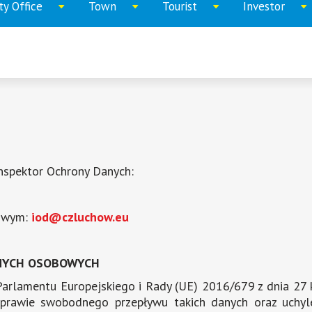
ty Office
Town
Tourist
Investor
Expand
Expand
Expand
Expand
menu
menu
menu
menu
nspektor Ochrony Danych:
lowym:
iod@czluchow.eu
ANYCH OSOBOWYCH
a Parlamentu Europejskiego i Rady (UE) 2016/679 z dnia 27 
prawie swobodnego przepływu takich danych oraz uchyl