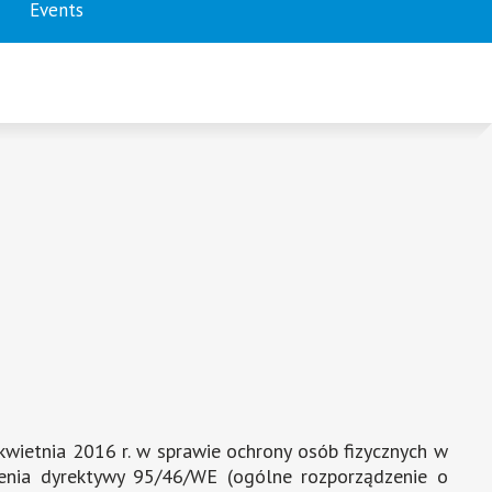
number
number
number
number
Events
1
2
3
4
kwietnia 2016 r. w sprawie ochrony osób fizycznych w
enia dyrektywy 95/46/WE (ogólne rozporządzenie o