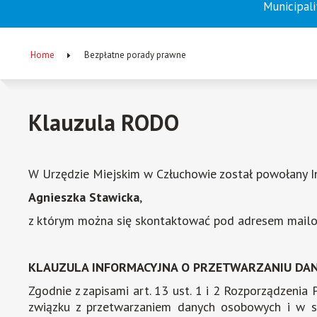
Municipali
Menu
główne
Home
Bezpłatne porady prawne
(EN)
Breadcrumb
Klauzula RODO
W Urzędzie Miejskim w Człuchowie został powołany I
Agnieszka Stawicka
,
z którym można się skontaktować pod adresem mai
KLAUZULA INFORMACYJNA O PRZETWARZANIU D
Zgodnie z zapisami art. 13 ust. 1 i 2 Rozporządzeni
związku z przetwarzaniem danych osobowych i w s