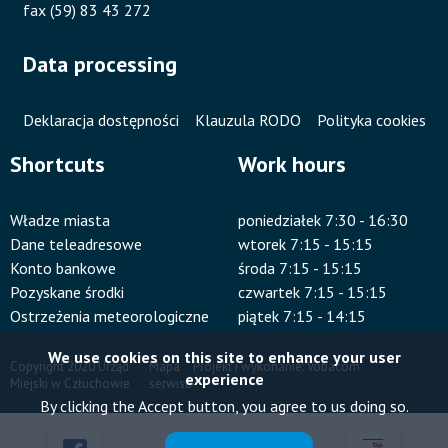
fax (59) 83 43 272
Data processing
Deklaracja dostępności
Klauzula RODO
Polityka cookies
Shortcuts
Work hours
Władze miasta
poniedziałek 7:30 - 16:30
Dane teleadresowe
wtorek 7:15 - 15:15
Konto bankowe
środa 7:15 - 15:15
Pozyskane środki
czwartek 7:15 - 15:15
Ostrzeżenia meteorologiczne
piątek 7:15 - 14:15
We use cookies on this site to enhance your user
Copyright 2020 Urząd
Mapa
Projekt i wykonanie:
Vobacom
experience
Miejski w Człuchowie
serwisu
Stopka
By clicking the Accept button, you agree to us doing so.