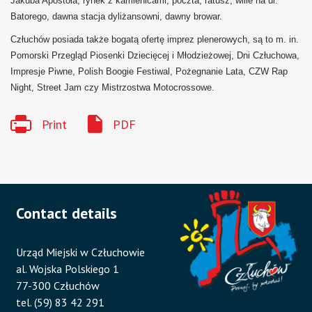
Jakuba Apostoła, rynek z kamienicami, poczta, ratusz, wille na ul.
Batorego, dawna stacja dyliżansowni, dawny browar.
Człuchów posiada także bogatą ofertę imprez plenerowych, są to m. in.
Pomorski Przegląd Piosenki Dziecięcej i Młodzieżowej, Dni Człuchowa,
Impresje Piwne, Polish Boogie Festiwal, Pożegnanie Lata, CZW Rap
Night, Street Jam czy Mistrzostwa Motocrossowe.
Print
PDF
Contact details
Urząd Miejski w Człuchowie
al. Wojska Polskiego 1
77-300 Człuchów
tel. (59) 83 42 291