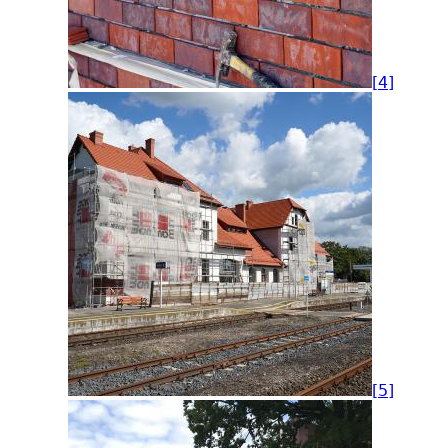
[4]
[5]