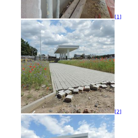
[1]
[2]