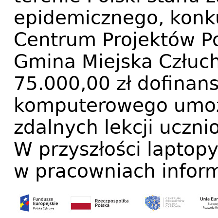
epidemicznego, konk
Centrum Projektów P
Gmina Miejska Człu
75.000,00 zł dofinan
komputerowego umożl
zdalnych lekcji uczn
W przyszłości laptop
w pracowniach infor