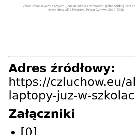
Adres źródłowy:
https://czluchow.eu/a
laptopy-juz-w-szkola
Załączniki
[0]