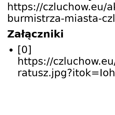
https://czluchow.eu/
burmistrza-miasta-cz
Załączniki
[0]
https://czluchow.eu
ratusz.jpg?itok=I