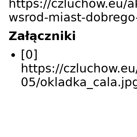
https://czluchow.eu/
wsrod-miast-dobrego
Załączniki
[0]
https://czluchow.eu
05/okladka_cala.j