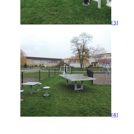
[3]
[4]