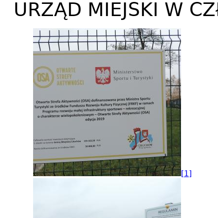
URZĄD MIEJSKI W C
[1]