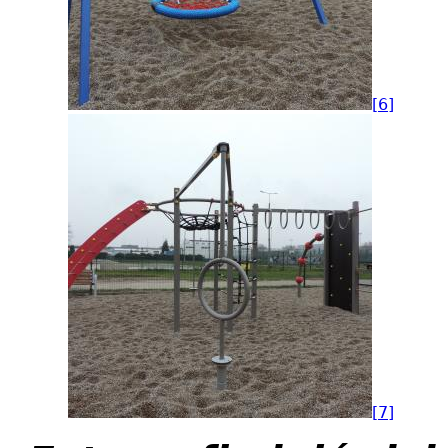
[6]
[7]