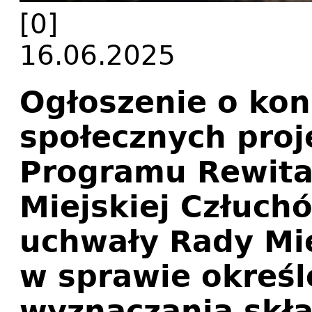
[0]
16.06.2025
Ogłoszenie o kon
społecznych pro
Programu Rewital
Miejskiej Człuch
uchwały Rady Mie
w sprawie określ
wyznaczania skła