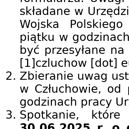
składane w Urzędzi
Wojska Polskiego
piątku w godzinac
być przesyłane na
[1]
czluchow
[dot]
e
Zbieranie uwag ust
w Człuchowie, od 
godzinach pracy Ur
Spotkanie, któr
30.06.2025 r. o 