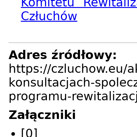
Komitetu Rewitaliz
Człuchów
Adres źródłowy:
https://czluchow.eu/a
konsultacjach-spolec
programu-rewitalizacj
Załączniki
[0]