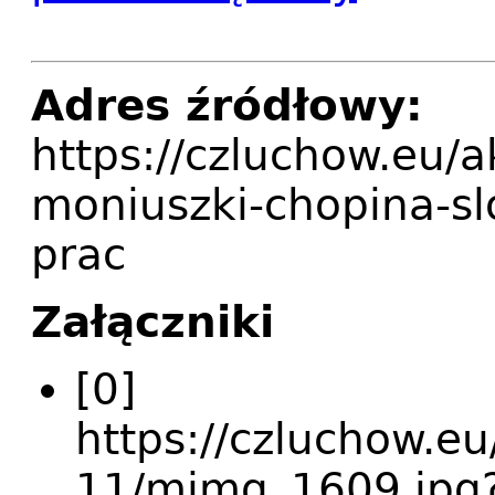
Adres źródłowy:
https://czluchow.eu/
moniuszki-chopina-s
prac
Załączniki
[0]
https://czluchow.eu
11/mimg_1609.jpg?