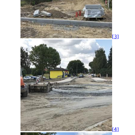
[3]
[4]