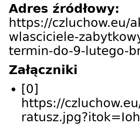
Adres źródłowy:
https://czluchow.eu/
wlasciciele-zabytko
termin-do-9-lutego-b
Załączniki
[0]
https://czluchow.eu
ratusz.jpg?itok=I